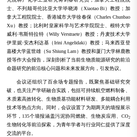
士、不列颠哥伦比亚大学毕晓涛（Xiaotao Bi）教授；加
拿大工程院院士、香港城市大学徐春保（Charles Chunbao
Xu）教授；比利时皇家科学与艺术学院院士、根特大学
威利·韦斯特拉特（Willy Verstraete）教授；丹麦技术大学
伊里妮·安杰利达基（Irini Angelidaki）教授；马来西亚登
嘉楼大学蓝世雄（Su Shiung Lam）教授和厦门大学林鹿教
授等作大会报告，深刻剖析了当前生物质能源研究的前沿
命题研究的前沿核心问题和未来发展方向，引发热议。
会议还组织了百余场专题报告，既聚焦基础研究突
破，也关注产学研融合实践，包括可持续航空燃料制备、
木质素高效转化、生物质基功能材料研发、多能耦合利用
技术等热点方向。同时，会议设置了为期两天的墙报展示
环节，135个墙报涵盖污泥协同燃烧、生物炭应用、CO
2
生物转化等前沿探索，为青年学者与行业同仁提供了深度
交流的平台。