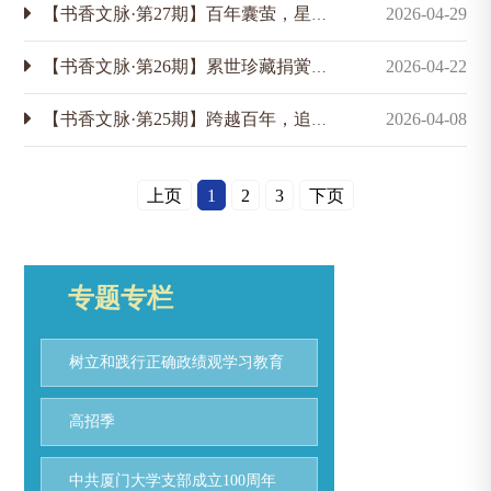
【书香文脉·第27期】百年囊萤，星火长明：罗扬才的传记书写
2026-04-29
【书香文脉·第26期】累世珍藏捐黉宫，一缕书香惠后人：“海疆学术资料”的前世今生
2026-04-22
【书香文脉·第25期】跨越百年，追光！
2026-04-08
上页
1
2
3
下页
专题专栏
树立和践行正确政绩观学习教育
高招季
中共厦门大学支部成立100周年