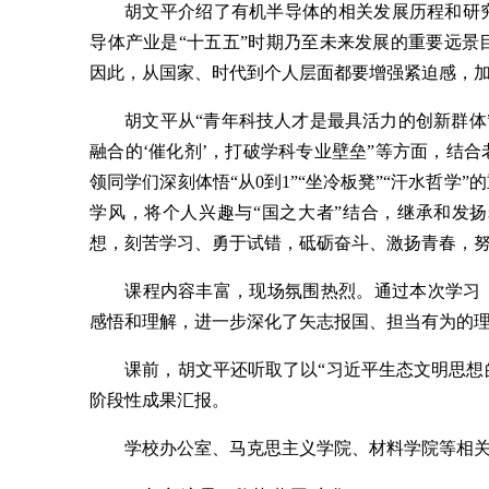
胡文平介绍了有机半导体的相关发展历程和研
导体产业是“十五五”时期乃至未来发展的重要远
因此，从国家、时代到个人层面都要增强紧迫感，
胡文平从“青年科技人才是最具活力的创新群体
融合的‘催化剂’，打破学科专业壁垒”等方面，结
领同学们深刻体悟“从0到1”“坐冷板凳”“汗水哲
学风，将个人兴趣与“国之大者”结合，继承和发
想，刻苦学习、勇于试错，砥砺奋斗、激扬青春，努
课程内容丰富，现场氛围热烈。通过本次学习
感悟和理解，进一步深化了矢志报国、担当有为的
课前，胡文平还听取了以“习近平生态文明思想
阶段性成果汇报。
学校办公室、马克思主义学院、材料学院等相