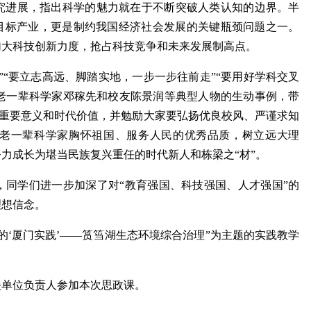
究进展，指出科学的魅力就在于不断突破人类认知的边界。半
景目标产业，更是制约我国经济社会发展的关键瓶颈问题之一。
加大科技创新力度，抢占科技竞争和未来发展制高点。
”“要立志高远、脚踏实地，一步一步往前走”“要用好学科交叉
合老一辈科学家邓稼先和校友陈景润等典型人物的生动事例，带
学”的重要意义和时代价值，并勉励大家要弘扬优良校风、严谨求知
扬老一辈科学家胸怀祖国、服务人民的优秀品质，树立远大理
力成长为堪当民族复兴重任的时代新人和栋梁之“材”。
，同学们进一步加深了对“教育强国、科技强国、人才强国”的
理想信念。
的‘厦门实践’——筼筜湖生态环境综合治理”为主题的实践教学
关单位负责人参加本次思政课。