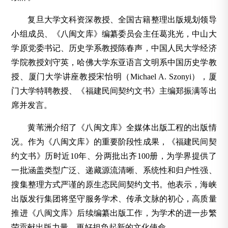
复旦大学文科资深教授、全国古籍整理出版规划领导
小组成员、《八闽文库》编纂委员会主任葛兆光，中山大
学原党委书记、历史学系教授陈春声，中国人民大学经济
学院教授刘守英，哈佛大学东亚语言文明系中国历史学教
授、厦门大学讲座教授宋怡明（Michael A. Szonyi），厦
门大学特聘教授、《福建民间契约文书》主编郑振满等出
席并发言。
黄苇洲介绍了《八闽文库》全媒体出版工程的出版情
况。作为《八闽文库》的重要阶段性成果，《福建民间契
约文书》历时近10年、分两批出齐100册，为学界提供了
一批涵盖类型广泛、递藏源流清晰、系统性和归户性强、
搜集整理方式严谨的原生态民间契约文书。他表示，海峡
出版发行集团将坚守服务学术、传承文脉的初心，高质量
推进《八闽文库》后续编纂出版工作，为学术的进一步繁
荣贡献出版力量，更好担负起新的文化使命。