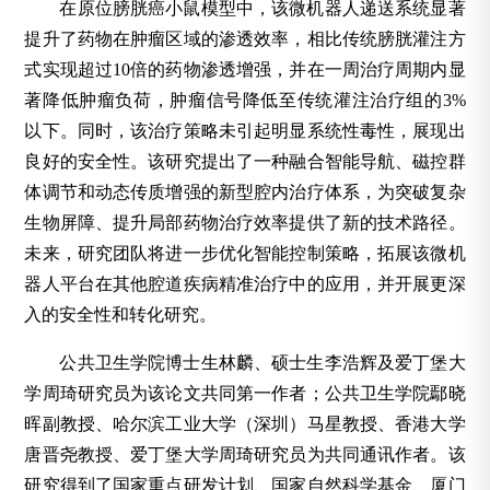
在原位膀胱癌小鼠模型中，该微机器人递送系统显著
提升了药物在肿瘤区域的渗透效率，相比传统膀胱灌注方
式实现超过10倍的药物渗透增强，并在一周治疗周期内显
著降低肿瘤负荷，肿瘤信号降低至传统灌注治疗组的3%
以下。同时，该治疗策略未引起明显系统性毒性，展现出
良好的安全性。该研究提出了一种融合智能导航、磁控群
体调节和动态传质增强的新型腔内治疗体系，为突破复杂
生物屏障、提升局部药物治疗效率提供了新的技术路径。
未来，研究团队将进一步优化智能控制策略，拓展该微机
器人平台在其他腔道疾病精准治疗中的应用，并开展更深
入的安全性和转化研究。
公共卫生学院博士生林麟、硕士生李浩辉及爱丁堡大
学周琦研究员为该论文共同第一作者；公共卫生学院鄢晓
晖副教授、哈尔滨工业大学（深圳）马星教授、香港大学
唐晋尧教授、爱丁堡大学周琦研究员为共同通讯作者。该
研究得到了国家重点研发计划、国家自然科学基金、厦门