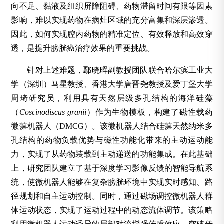
向不足、黏液及组织屏障阻碍、药物滞留时间有限等因素
影响，难以实现药物在病灶区域的充分富集和深层渗透。
因此，如何实现腔内药物的精准定位、有效释放和高效穿
透，是提升膀胱癌治疗效果的重要挑战。
针对上述难题，鄢晓晖副教授团队联合哈尔滨工业大
学（深圳）马星教授、香港大学唐晋尧教授及爱丁堡大学
周琦研究员，利用具有天然层级多孔结构的海洋硅藻
（
Coscinodiscus granii
）作为生物模板，构建了磁性载药
微藻机器人（DMCG）。该微机器人结合硅藻天然纳米多
孔结构的药物负载优势与磁性功能化带来的主动运动能
力，实现了从药物装载到主动递送的功能集成。在此基础
上，研究团队建立了基于深度学习影像反馈的智能导航系
统，使微机器人能够在复杂膀胱环境中实现实时感知、路
径规划和自主运动控制。同时，通过磁场调控微机器人群
体运动状态，实现了运动过程中的动态流体调节。该策略