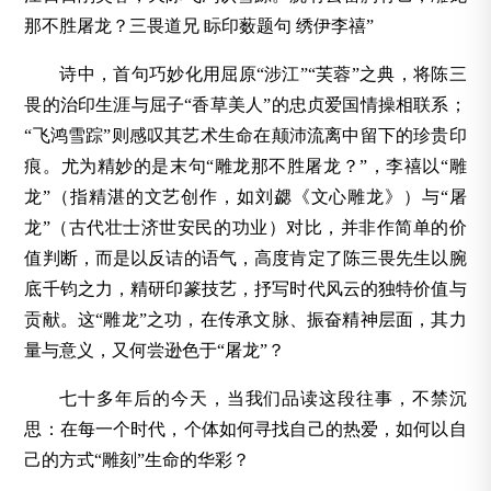
那不胜屠龙？三畏道兄 眎印薮题句 绣伊李禧”
诗中，首句巧妙化用屈原“涉江”“芙蓉”之典，将陈三
畏的治印生涯与屈子“香草美人”的忠贞爱国情操相联系；
“飞鸿雪踪”则感叹其艺术生命在颠沛流离中留下的珍贵印
痕。尤为精妙的是末句“雕龙那不胜屠龙？”，李禧以“雕
龙”（指精湛的文艺创作，如刘勰《文心雕龙》）与“屠
龙”（古代壮士济世安民的功业）对比，并非作简单的价
值判断，而是以反诘的语气，高度肯定了陈三畏先生以腕
底千钧之力，精研印篆技艺，抒写时代风云的独特价值与
贡献。这“雕龙”之功，在传承文脉、振奋精神层面，其力
量与意义，又何尝逊色于“屠龙”？
七十多年后的今天，当我们品读这段往事，不禁沉
思：在每一个时代，个体如何寻找自己的热爱，如何以自
己的方式“雕刻”生命的华彩？