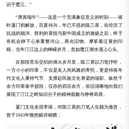
识于鹭江。”
“庚寅端午”——这是一个充满象征意义的时刻——彼
时厦门初解放，百废待兴，年已不惑的陈三畏，在经历了
抗战的颠沛、胜利的喜悦与新中国成立的激扬之后，终于
有机会静下心来重整河山，再光旧物。摩挲着泛黄的印
稿，当年汀江边上的峥嵘岁月，忽如鹭江潮水涌上心头。
在那段苦乐交织的烽火岁月里，陈三畏以刀笔抒怀，
一方小小的印章，不仅是友人间风雅的寄托，更是特殊年
代文化人秉持气节、支撑起民族文化脊梁的缩影。纵然千
余方印章泰半损毁，仅存的四百余方，依旧清晰地向我们
展现了汀江之畔知识分子的精神面貌与铮铮风骨。
厦门文化名宿李禧，对陈三畏的刀笔人生颇为激赏，
曾于1943年慨然赋诗相赠：