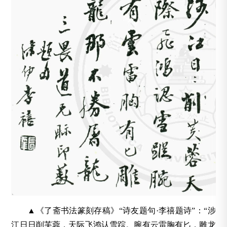
▲《了斋书法篆刻存稿》“诗友题句·李禧题诗”：“涉
江日日削芙蓉，天际飞鸿认雪踪。腕有云雷胸有匕，雕龙