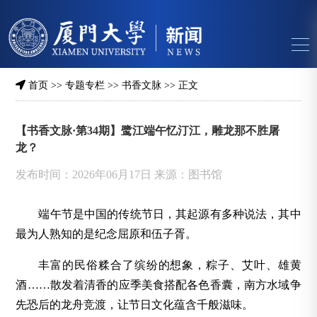
首页
>>
专题专栏
>>
书香文脉
>> 正文
【书香文脉·第34期】鹭江端午忆汀江，雕龙那不胜屠
龙？
发布时间：2026年06月17日 来源：图书馆
端午节是中国的传统节日，其起源有多种说法，其中
最为人熟知的是纪念屈原和伍子胥。
丰富的民俗糅合了缤纷的想象，粽子、艾叶、雄黄
酒……散发着清香的应季美食搭配各色香囊，南方水域争
先恐后的龙舟竞渡，让节日文化蕴含千般滋味。