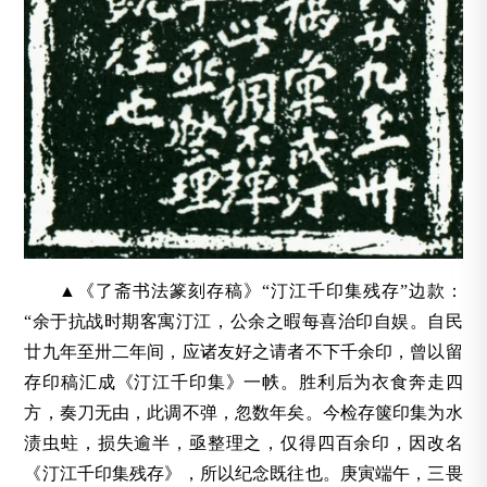
▲《了斋书法篆刻存稿》“汀江千印集残存”边款：
“余于抗战时期客寓汀江，公余之暇每喜治印自娱。自民
廿九年至卅二年间，应诸友好之请者不下千余印，曾以留
存印稿汇成《汀江千印集》一帙。胜利后为衣食奔走四
方，奏刀无由，此调不弹，忽数年矣。今检存箧印集为水
渍虫蛀，损失逾半，亟整理之，仅得四百余印，因改名
《汀江千印集残存》，所以纪念既往也。庚寅端午，三畏