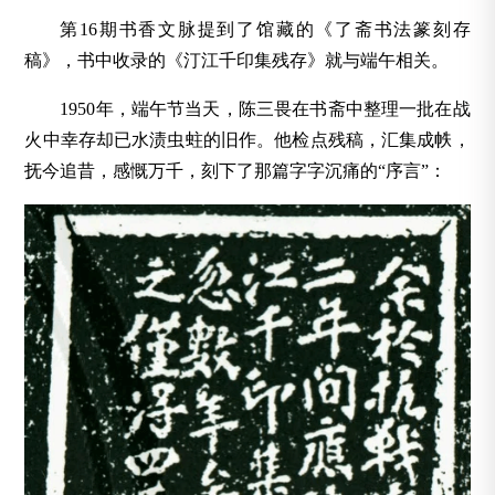
第16期书香文脉提到了馆藏的《了斋书法篆刻存
稿》，书中收录的《汀江千印集残存》就与端午相关。
1950年，端午节当天，陈三畏在书斋中整理一批在战
火中幸存却已水渍虫蛀的旧作。他检点残稿，汇集成帙，
抚今追昔，感慨万千，刻下了那篇字字沉痛的“序言”：