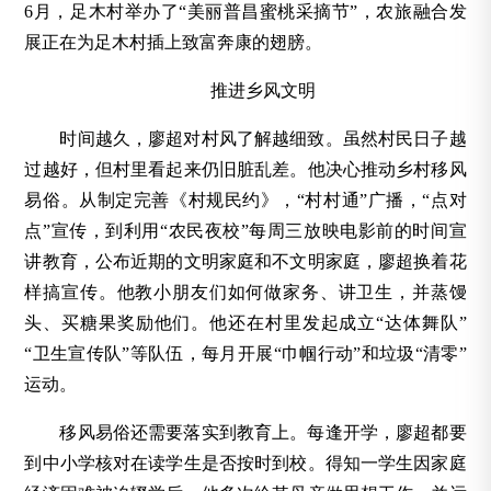
6月，足木村举办了“美丽普昌蜜桃采摘节”，农旅融合发
展正在为足木村插上致富奔康的翅膀。
推进乡风文明
时间越久，廖超对村风了解越细致。虽然村民日子越
过越好，但村里看起来仍旧脏乱差。他决心推动乡村移风
易俗。从制定完善《村规民约》，“村村通”广播，“点对
点”宣传，到利用“农民夜校”每周三放映电影前的时间宣
讲教育，公布近期的文明家庭和不文明家庭，廖超换着花
样搞宣传。他教小朋友们如何做家务、讲卫生，并蒸馒
头、买糖果奖励他们。他还在村里发起成立“达体舞队”
“卫生宣传队”等队伍，每月开展“巾帼行动”和垃圾“清零”
运动。
移风易俗还需要落实到教育上。每逢开学，廖超都要
到中小学核对在读学生是否按时到校。得知一学生因家庭