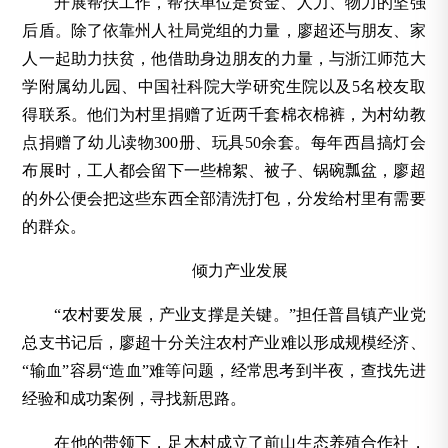
开展帮扶工作，帮扶单位是资金、人力、物力的坚强
后盾。除了依靠州人社局党组的力量，廖超还与朋友、家
人一起助力扶贫，他借助身边朋友的力量，与浙江师范大
学附属幼儿园、中国社科院大学研究生院以及5名校友取
得联系。他们为村里捐赠了近两千套棉衣棉裤，为村幼教
点捐赠了幼儿读物300册、玩具50余套。每年西昌搞灯会
布展时，工人都会留下一些棉絮、被子、锅碗瓢盆，廖超
的外公便会把这些东西全部清洗打包，分发给村里有需要
的群众。
倾力产业发展
“农村要发展，产业支撑是关键。”担任普昌镇产业党
总支书记后，廖超十分关注农村产业难以形成规模经济、
“输血”容易“造血”难等问题，经常思考到半夜，查找先进
经验和成功案例，寻找新思路。
在他的带领下，足木村成立了前山生态养殖合作社，