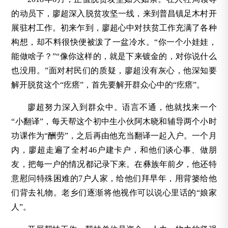
的动员下，廖超深入脱贫攻坚一线，来到普昌镇足木村开
展驻村工作。初来乍到，廖超心中对扶贫工作充满了各种
构想，却不料很快便被泼了一盆冷水。“你一个小娃娃，
能做啥子？”“像你这样的，就是下来镀金的，对你说什么
也没用。”面对村民们的质疑，廖超没有灰心，他深知要
解开脱贫这个“疙瘩”，首先要解开群众心中的“疙瘩”。
廖超努力深入到群众中。语言不通，他就找来一个
“小翻译”，每天帮这个初中生小伙阿木晓和辅导两个小时
功课作为“酬劳”，之后再由他充当翻译一起入户。一个月
内，廖超走遍了全村46户建卡户，和他们谈心事、做朋
友，把每一户的情况都记录下来。在彝族年前夕，他还特
意慰问特殊困难的7户人家，给他们拜早年，用背篓给他
们背去礼物。老乡们逐渐将他视作可以说心里话的“娘家
人”。