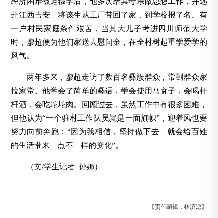
经济困难被迫辍学后，他多次给其母亲做思想工作，并远
赴江西吉安，将该生从工厂带回了家，到学校报了名。有
一户村民家庭条件艰苦，当其大儿子考进四川师范大学
时，廖超便为他们家送去慰问金，在全村树起重学爱学的
风气。
两年多来，廖超走访了数百名彝族群众，常到群众家
拉家常。他学会了简单的彝语，学会使用马食子，会喝杆
杆酒，会吃坨坨肉。回顾过去，虽然工作中有很多困难，
但他认为“一个驻村工作队员就是一面旗帜”，迎着风也要
努力向前奔跑：“因为我相信，坚持做下去，就会给百姓
的生活带来一点不一样的变化”。
（文/学生记者 孙娜
）
【责任编辑：林济源】