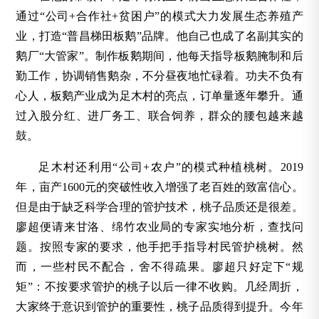
通过“公司+合作社+贫困户”的模式大力发展生态养殖产
业，打造“普昌梯田板鹅”品牌。他自己也成了名副其实的
鹅厂“大管家”。制作板鹅期间，他每天指导板鹅腌制和后
勤工作，协调销售鹅杂，不分昼夜地忙碌着。功夫不负有
心人，板鹅产业成为足木村的亮点，订单量逐年攀升。通
过入股分红、进厂务工、联合饲养，群众的腰包越来越
鼓。
足木村还利用“公司+农户”的模式种植桃树。2019
年，亩产1600元的突破性收入增强了老百姓的致富信心。
但是由于缺乏科学合理的管护技术，桃子品质还是很差。
廖超便请来甘洛、绵竹农业局的专家实地分析，查找问
题。按照专家的要求，他手把手指导村民管护桃树。然
而，一些村民不配合，舍不得疏果。廖超只好定下“规
矩”：不按要求管护的桃子以后一律不收购。几经周折，
大家终于意识到管护的重要性，桃子品质得到提升。今年