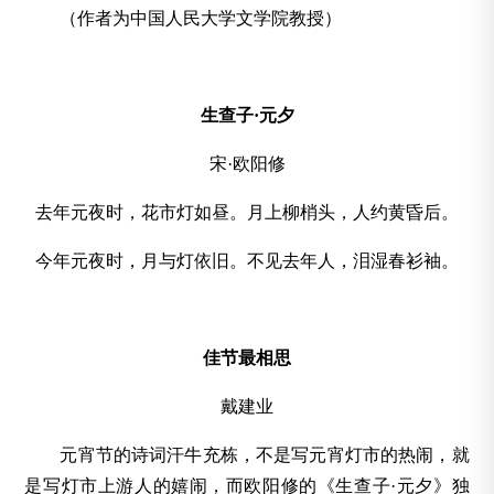
（作者为中国人民大学文学院教授）
生查子·元夕
宋·欧阳修
去年元夜时，花市灯如昼。月上柳梢头，人约黄昏后。
今年元夜时，月与灯依旧。不见去年人，泪湿春衫袖。
佳节最相思
戴建业
元宵节的诗词汗牛充栋，不是写元宵灯市的热闹，就
是写灯市上游人的嬉闹，而欧阳修的《生查子·元夕》独