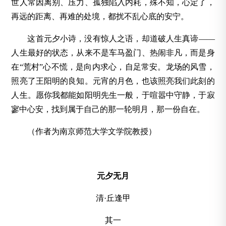
世人常因离别、压力、孤独陷入内耗，殊不知，心定了，
再远的距离、再难的处境，都扰不乱心底的安宁。
这首元夕小诗，没有惊人之语，却道破人生真谛——
人生最好的状态，从来不是车马盈门、热闹非凡，而是身
在“荒村”心不慌，是向内求心，自足常安。龙场的风雪，
照亮了王阳明的良知。元宵的月色，也该照亮我们此刻的
人生。愿你我都能如阳明先生一般，于喧嚣中守静，于寂
寥中心安，找到属于自己的那一轮明月，那一份自在。
（作者为南京师范大学文学院教授）
元夕无月
清·丘逢甲
其一