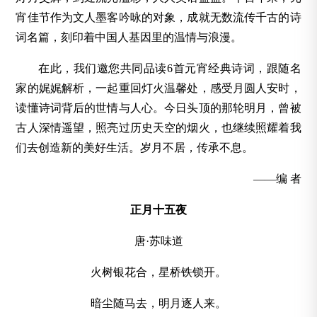
宵佳节作为文人墨客吟咏的对象，成就无数流传千古的诗
词名篇，刻印着中国人基因里的温情与浪漫。
在此，我们邀您共同品读6首元宵经典诗词，跟随名
家的娓娓解析，一起重回灯火温馨处，感受月圆人安时，
读懂诗词背后的世情与人心。今日头顶的那轮明月，曾被
古人深情遥望，照亮过历史天空的烟火，也继续照耀着我
们去创造新的美好生活。岁月不居，传承不息。
——编 者
正月十五夜
唐·苏味道
火树银花合，星桥铁锁开。
暗尘随马去，明月逐人来。