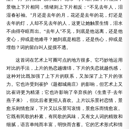
景物上下片相同，情绪则上下片相反：“不见去年人，泪
湿春衫袖。”月还是去年的月，花还是去年的花，灯还是
去年的灯，人却不见去年的人，这更让她触景生情，泪水
不由得夺眶而出。“去年人”不见，到底是他远离，还是他
变心，抑或是他难寻？她到底是相思，还是伤心，抑或是
埋怨？词的留白叫人捉摸不透。
这首词在艺术上可圈可点的地方很多。它巧妙地运用
对比的手法，上片的热恋越缠绵，下片的失恋就越伤感，
这种对比既加强了上下片的联系，又加深了上下片的张
力。它也许受到崔护《题都城南庄》的影响，但艺术上又
比崔诗更为精湛；它也许影响了辛弃疾的《生查子·去年
燕子来》，但比后者更招人喜欢。上片以乐景衬恋情，景
愈乐则情愈深，下片又以乐景写哀情，景愈乐而情愈哀。
它既有民歌的朴素，有民歌的风味，又有文人词的精致和
细腻，语言单纯而丰富，明快而含蓄。它的艺术形式和情