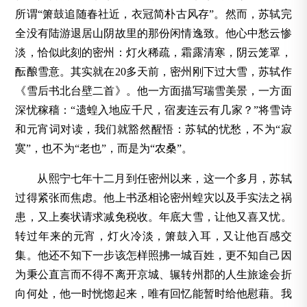
所谓“箫鼓追随春社近，衣冠简朴古风存”。然而，苏轼完
全没有陆游退居山阴故里的那份闲情逸致。他心中愁云惨
淡，恰似此刻的密州：灯火稀疏，霜露清寒，阴云笼罩，
酝酿雪意。其实就在20多天前，密州刚下过大雪，苏轼作
《雪后书北台壁二首》。他一方面描写瑞雪美景，一方面
深忧稼穑：“遗蝗入地应千尺，宿麦连云有几家？”将雪诗
和元宵词对读，我们就豁然醒悟：苏轼的忧愁，不为“寂
寞”，也不为“老也”，而是为“农桑”。
从熙宁七年十二月到任密州以来，这一个多月，苏轼
过得紧张而焦虑。他上书丞相论密州蝗灾以及手实法之祸
患，又上奏状请求减免税收。年底大雪，让他又喜又忧。
转过年来的元宵，灯火冷淡，箫鼓入耳，又让他百感交
集。他还不知下一步该怎样照拂一城百姓，更不知自己因
为秉公直言而不得不离开京城、辗转州郡的人生旅途会折
向何处，他一时恍惚起来，唯有回忆能暂时给他慰藉。我