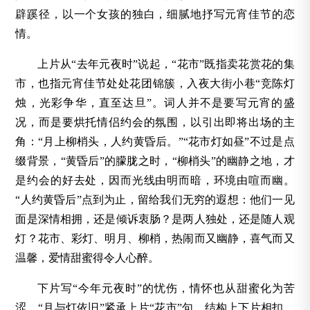
辟蹊径，以一个女孩的独白，细腻地抒写元宵佳节的恋
情。
上片从“去年元夜时”说起，“花市”既指卖花赏花的集
市，也指元宵佳节处处花团锦簇，入夜大街小巷“竞陈灯
烛，光彩争华，直至达旦”。词人并不是要写元宵的盛
况，而是要烘托情侣约会的氛围，以引出即将出场的主
角：“月上柳梢头，人约黄昏后。”“花市灯如昼”不过是点
缀背景，“黄昏后”的朦胧之时，“柳梢头”的幽静之地，才
是约会的好去处，因而光线由明而暗，环境由喧而幽。
“人约黄昏后”点到为止，留给我们无穷的遐想：他们一见
面是深情相拥，还是倾诉衷肠？是两人独处，还是随人观
灯？花市、彩灯、明月、柳梢，热闹而又幽静，喜气而又
温馨，爱情甜蜜得令人心醉。
下片写“今年元夜时”的忧伤，情怀也从甜蜜化为苦
涩。“月与灯依旧”紧承上片“花市”句，结构上下片相扣，