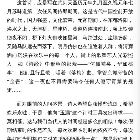
这首诗，应是写在武则天圣历元年九月至久视元年七
月苏味道第二次任凤阁侍郎期间。这是古代中国空前开放
的时代，国力强盛，文化繁荣。元宵期间，在东都洛阳，
洛水之上，天津桥、星津桥、黄道桥连接南北，桥上铁锁
彻夜不闭，桥下灯火倒映如星河。马蹄过处，尘埃扬起，
又随马队远去而落下。明月仿佛也在追逐着人群，将清辉
洒向沉浸在欢乐中的每一个人。街上的歌舞艺人光彩照
人，如《诗经》中形容的那般——“何彼襛矣，华如桃
李”。她们且行且歌，唱着《落梅》曲。掌管京城守备的
“金吾”，这一夜也不再需要喝令任何人遵守宵禁的规
矩……
面对眼前的人间盛景，诗人希望良夜慢些流逝，希望
欢乐永驻，于是，他向“玉漏”这个计时工具发出请求——
莫相催。这与我们当代人的时间感是多么的相似！每次假
期结束时的怅然若失，每次欢聚临别时的依依不舍，每次
美好时光即将过去时的“能不能再慢一点”，都是我们当下