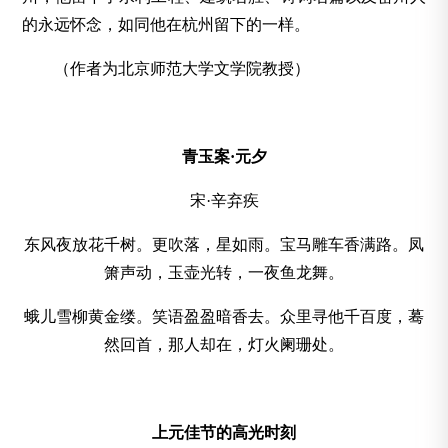
的永远怀念，如同他在杭州留下的一样。
（作者为北京师范大学文学院教授）
青玉案·元夕
宋·辛弃疾
东风夜放花千树。更吹落，星如雨。宝马雕车香满路。凤
箫声动，玉壶光转，一夜鱼龙舞。
蛾儿雪柳黄金缕。笑语盈盈暗香去。众里寻他千百度，蓦
然回首，那人却在，灯火阑珊处。
上元佳节的高光时刻