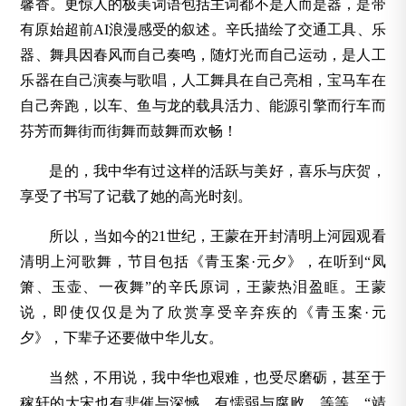
馨香。更惊人的极美词语包括主词都不是人而是器，是带
有原始超前AI浪漫感受的叙述。辛氏描绘了交通工具、乐
器、舞具因春风而自己奏鸣，随灯光而自己运动，是人工
乐器在自己演奏与歌唱，人工舞具在自己亮相，宝马车在
自己奔跑，以车、鱼与龙的载具活力、能源引擎而行车而
芬芳而舞街而街舞而鼓舞而欢畅！
是的，我中华有过这样的活跃与美好，喜乐与庆贺，
享受了书写了记载了她的高光时刻。
所以，当如今的21世纪，王蒙在开封清明上河园观看
清明上河歌舞，节目包括《青玉案·元夕》，在听到“凤
箫、玉壶、一夜舞”的辛氏原词，王蒙热泪盈眶。王蒙
说，即使仅仅是为了欣赏享受辛弃疾的《青玉案·元
夕》，下辈子还要做中华儿女。
当然，不用说，我中华也艰难，也受尽磨砺，甚至于
稼轩的大宋也有悲催与深憾，有懦弱与腐败，等等。“靖