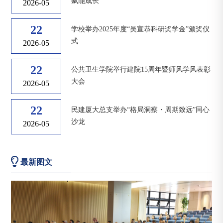
赋能成长
2026-05
22
学校举办2025年度“吴宣恭科研奖学金”颁奖仪
式
2026-05
22
公共卫生学院举行建院15周年暨师风学风表彰
大会
2026-05
22
民建厦大总支举办“格局洞察・周期致远”同心
沙龙
2026-05
最新图文