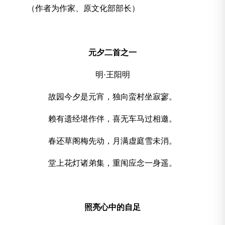
（作者为作家、原文化部部长）
元夕二首之一
明·王阳明
故园今夕是元宵，独向蛮村坐寂寥。
赖有遗经堪作伴，喜无车马过相邀。
春还草阁梅先动，月满虚庭雪未消。
堂上花灯诸弟集，重闱应念一身遥。
照亮心中的自足