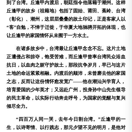
到了台湾。丘逢甲内渡后，朝廷指令他落籍于潮州。这样
丘逢甲的故乡（祖籍地）包括了固始、莆田、蕉岭、台湾
（彰化）、潮州，这层层叠叠的故土印记，正是客家人以
“客”自勉，不惮于迁徙，于华夏大地驰骋开拓的体现，也
让丘逢甲的家国情怀从未囿于一方水土。
在诸多故乡中，台湾最让丘逢甲念念不忘。这片土地
正遭侵占和掠夺，饱受苦难，而丘逢甲曾率台湾民众浴血
抗日，以血肉之躯守护故土，那段抗争岁月，早已与这片
土地的命运紧紧相融。内渡后的颠沛，未曾磨去他的家国
之志，反而让这份情怀愈发宽广——他在潮汕兴学育人，
培育爱国的少年英才；又远赴广州，投身孙中山先生领导
的民主革命，以实际行动奔走呼号，为国家的觉醒与复兴
倾尽全力。
“四百万人同一哭，去年今日割台湾。”丘逢甲的一
生，以诗寄情、以行践志，那元夕望不见的明月，是他对