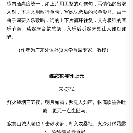
感内涵高度统一，如上片用工整的对偶句，写情侣的出双
入对，下片又用散行单句，写她失恋后的形单影只。由于
曲子词要入乐歌唱，词的上下片循环往复，具有极强的音
乐节奏，读起来音韵悠扬，入乐后听起来更让人如痴如
醉。
（作者为广东外语外贸大学首席专家、教授）
蝶恋花·密州上元
宋·苏轼
灯火钱塘三五夜。明月如霜，照见人如画。帐底吹笙香吐
麝，更无一点尘随马。
寂寞山城人老也！击鼓吹箫，却入农桑社。火冷灯稀霜露
下，昏昏雪意云垂野。