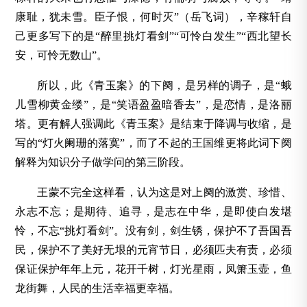
康耻，犹未雪。臣子恨，何时灭”（岳飞词），辛稼轩自
己更多写下的是“醉里挑灯看剑”“可怜白发生”“西北望长
安，可怜无数山”。
所以，此《青玉案》的下阕，是另样的调子，是“蛾
儿雪柳黄金缕”，是“笑语盈盈暗香去”，是恋情，是洛丽
塔。更有解人强调此《青玉案》是结束于降调与收缩，是
写的“灯火阑珊的落寞”，而了不起的王国维更将此词下阕
解释为知识分子做学问的第三阶段。
王蒙不完全这样看，认为这是对上阕的激赏、珍惜、
永志不忘；是期待、追寻，是志在中华，是即使白发堪
怜，不忘“挑灯看剑”。没有剑，剑生锈，保护不了吾国吾
民，保护不了美好无垠的元宵节日，必须匹夫有责，必须
保证保护年年上元，花开千树，灯光星雨，凤箫玉壶，鱼
龙街舞，人民的生活幸福更幸福。