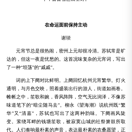
在命运面前保持主动
谢琰
元宵节总是很热闹，密州上元却很冷清。苏轼常是旷
达的，但这一夜是忧愁的。这首况味复杂的元宵词，写出
了一种“坦荡”的“戚戚”。
词的上下阕对比鲜明。上阕回忆杭州元宵繁华。灯火
通明，与月色交映，照着盛装出行的游人，街道如画卷。
帷帐之中，笙歌和婉，香风阵阵，空气无比润泽，不像苏
味道笔下的“暗尘随马去”。柳永《望海潮》说杭州既“繁
华”又“清嘉”，苏轼也写出了这两种韵味。下阕画风陡
变。萦绕耳畔的钱塘笙歌，被寂寞山城的社祭箫鼓所取
代。人们奏响最朴素的声音，表达最朴素的农桑愿望，正