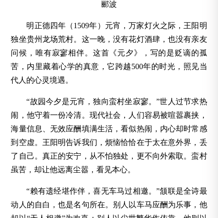
郦波
明正德四年（1509年）元宵，万家灯火之际，王阳明
独坐贵州龙场荒村。这一晚，没有花灯酒肆，也没有亲友
问候，唯有寂寥相伴。这首《元夕》，写的是贬谪的孤
苦，内里藏着心学的真意，它跨越500年的时光，照见当
代人的心灵境遇。
“故园今夕是元宵，独向蛮村坐寂寥。”世人过节求热
闹，他守着一份冷清。现代社会，人们容易被喧嚣裹挟，
海量信息、无效应酬填满生活，看似热闹，内心却时常感
到空虚。王阳明告诉我们，烦恼恰恰在于太在意外界，丢
了自己。真正的安宁，从不怕独处，更不向外索取。蛮村
虽苦，却让他远离尘嚣，看见本心。
“赖有遗经堪作伴，喜无车马过相邀。”颔联是全诗最
动人的自白，也是名句所在。别人以车马应酬为乐事，他