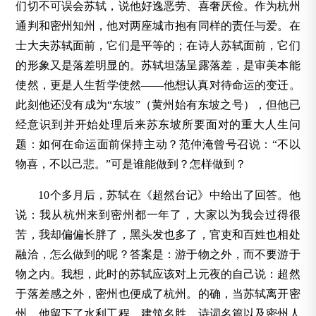
们切不可误会苏轼，说他好逸恶劳、喜奢厌俭。作为杭州
通判和密州知州，他对两座城市抱有同样的责任与爱。在
士大夫苏轼面前，它们是平等的；在诗人苏轼面前，它们
的形象又是落差明显的。苏轼坦荡呈露落差，是审美本能
使然，更是人生哲学使然——他想认真对待命运的变迁。
此刻他还没有成为“东坡”（黄州始有东坡之号），但他已
经意识到并开始处理后来苏东坡所要面对的重大人生问
题：如何在命运面前保持主动？范仲淹曾号召说：“不以
物喜，不以己悲。”可是谁能做到？怎样做到？
10个多月后，苏轼在《超然台记》中给出了回答。他
说：我从杭州来到密州都一年了，大家以为我会过得很
苦，我却偏偏长胖了，黑头发也多了，官吏和百姓也相处
融洽，怎么做到的呢？答案是：游于物之外，而不要游于
物之内。我想，此时的苏轼应该对上元夜的自己说：超然
于落差感之外，密州也便成了杭州。的确，当苏轼离开密
州，他留下了水利工程、建筑名胜、诗词名篇以及密州人