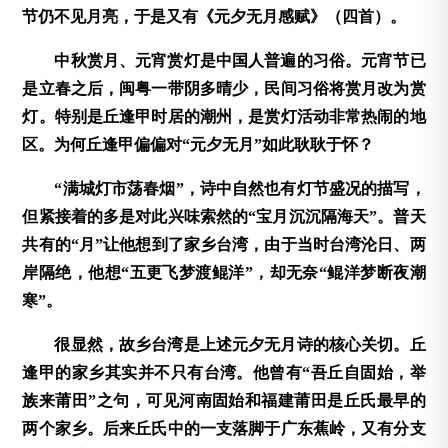
节仍不见月亮，于是又有《元夕无月感赋》（四首）。
中秋赏月、元宵赏灯是中国人普遍的习俗。元宵节已
是立春之后，闽粤一带阴多晴少，民间习俗将赏月改为赏
灯。特别是丘逢甲时居的潮州，是赏灯活动非常热闹的地
区。为何丘逢甲偏偏对“元夕无月”如此耿耿于怀？
“满城灯市荡春烟”，诗中自然也有灯节盛况的描写，
但紧接着的多是对此兴味索然的“宝月沉沉隔海天”。普天
共有的“月”让他想到了家乡台湾，由于当时台湾沦日、两
岸隔绝，他想“五更飞梦渡鲲洋”，却无奈“鲲洋梦断夜潮
寒”。
很显然，故乡台湾是上述元夕无月诗的核心关切。丘
逢甲的家乡其实并不只有台湾。他曾有“吾丘自固始，举
族来莆田”之句，可见河南固始和福建莆田是丘氏最早的
两个家乡。后来丘氏中的一支落脚于广东蕉岭，又有分支