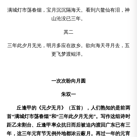
满城灯市荡春烟，宝月沉沉隔海天。看到六鳌仙有泪，神
山沦没已三年。
其二
三年此夕月无光，明月多应在故乡。欲向海天寻月去，五
更飞梦渡鲲洋。
一次次盼向月圆
朱双一
丘逢甲的《元夕无月》（五首），人们熟知的是前两
首“满城灯市荡春烟”和“三年此夕月无光”。写作这组诗时
距乙未割台、丘逢甲率众抗日而后被迫内渡回广东已有三
年，这三年元宵节无例外地都浓云蔽月。再过一年的元宵