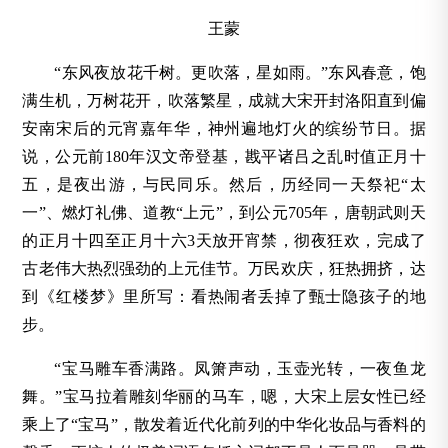
王蒙
“东风夜放花千树。更吹落，星如雨。”东风春意，饱
满生机，万树花开，吹落繁星，成就大宋开封洛阳直到偏
安南宋后的元宵嘉年华，神州遍地灯火的缤纷节日。据
说，公元前180年汉文帝登基，戡平诸吕之乱时值正月十
五，是夜出游，与民同乐。然后，历经同一天祭祀“太
一”、燃灯礼佛、道教“上元”，到公元705年，唐朝武则天
的正月十四至正月十六3天放开宵禁，彻夜狂欢，完成了
古老伟大热烈强劲的上元佳节。万民欢庆，狂热拥挤，达
到《红楼梦》里所写：看热闹者丢掉了甄士隐孩子的地
步。
“宝马雕车香满路。凤箫声动，玉壶光转，一夜鱼龙
舞。”宝马拉着雕刻华丽的马车，嗯，大宋上层女性已经
乘上了“宝马”，散发着近代化前列的中华化妆品与香料的