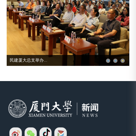
校长胡文平院士带...
公