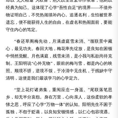
却以“无人相邀”为欢喜；别人以尘世繁华作依靠，他则以
经典为知己。这体现了心学“吾性自足”的境界——不借外
物证明自己，不凭热闹填补内心。追逐名利，生怕被世界
遗忘，便不能获得人生的自由，在虚名和热闹面前，要能
守住内心的笃定。
“春还草阁梅先动，月满虚庭雪未消。”颈联景中藏
心，最见功夫。春回大地，梅花率先绽放，是良知在困顿
中悄然觉醒。月色满庭，残雪未消，是小我与私欲尚待克
制。王阳明说“心外无物”，眼前的梅与雪，都是内心的映
照。顺境不骄，逆境不馁，于冷清中见生机，于残缺中守
清明，这便是我们最该学习的心学定力。
“堂上花灯诸弟集，重闱应念一身遥。”尾联落笔思
乡，却无半分哀怨。身在万里，心向亲人，这份柔软的孝
悌之思，呼应了心学“万物一体”的认知。阳明先生不困于
孤独，不怨于贬谪，以良知安顿情感，以仁心包容境遇。