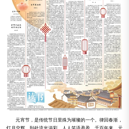
元宵节，是传统节日里殊为璀璨的一个。律回春渐，
灯月交辉，到处流光溢彩，人人笑语盈盈。千百年来，元