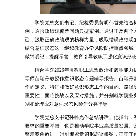
学院党总支副书记、纪检委员
黄明伟首先结合
例，通报政绩观偏差问题典型案例。通过正反两个
己，汲取正确政绩观的榜样力量，吸取错误政绩观
结合意识形态这一继续教育办学风险防控重点领域
敲钟明纪，提醒示警，教育引导教职工强化意识形
结合学院2026年度教职工思想政治和履职能
导师苗瑞丹教授作意识形态专题辅导报告。
苗瑞丹
作的定义、特征和做好意识形态工作的目的、路径
重要性、面临挑战以及应对措施，并分别就学院业
别和处理应对意识形态风险作分类指导。
学院党总支书记孙梓光作总结讲话。他指出，
要求的重要举措，也是推动学院事业高质量发展、
警示案例教训，
时刻绷紧意识形态这根弦，
牢牢守