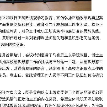
树立和践行正确政绩观学习教育，宣传弘扬正确政绩观典型案
方面案例剖析和解读，教育引导全校教职工以案为鉴、检身正
的经验教训，引导全体教职工切实筑牢拒腐防变的思想防线。
，黄明伟通过一系列教师课堂师德失范和意识形态问题案例，
态风险防范意识。
力提升首期培训，会议特别邀请了马克思主义学院教授、博士生
紧扣高校意识形态工作的挑战与应对这一主题，从意识形态工
等出发，以通俗易懂的语言，系统阐明了高校意识形态工作的
务员、班主任、党政管理工作人员等不同工作队伍如何准确识
召开本次会议，既是贯彻落实上级党委关于全面从严治党部署
营造风清气正政治生态的内在需要。希望全体教职工深刻吸取
住继续教育领域思想防线，
以严的基调强化正风肃纪，
为推动