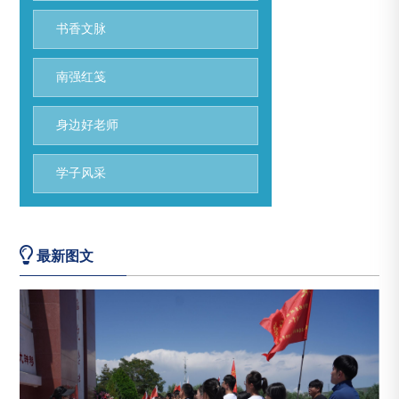
书香文脉
南强红笺
身边好老师
学子风采
最新图文