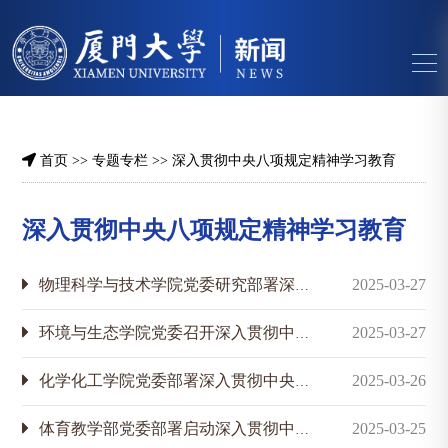
首页
>>
专题专栏
>>
深入贯彻中央八项规定精神学习教育
深入贯彻中央八项规定精神学习教育
物理科学与技术学院党委研究部署深入贯彻中央八项规定精神学习教育工作
2025-03-27
环境与生态学院党委召开深入贯彻中央八项规定精神学习教育部署会
2025-03-27
化学化工学院党委部署深入贯彻中央八项规定精神学习教育工作
2025-03-26
体育教学部党委部署启动深入贯彻中央八项规定精神学习教育工作
2025-03-25