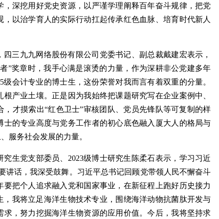
学，深挖用好党史资源，以严谨学理阐释百年奋斗规律，把党
观，以治学育人的实际行动扛起传承红色血脉、培育时代新人
生，四三九九网络股份有限公司党委书记、副总裁戴建宏表示，
作者”奖章时，我手心满是滚烫的力量，作为深耕非公党建多年
25级会计专业的博士生，这份荣誉对我而言有着双重的分量。
扎根产业土壤。正是因为我始终把课题研究写在企业案例中、
合，才摸索出“红色卫士”审核团队、党员先锋队等可复制的样
博士的专业高度与党务工作者的初心底色融入厦大人的格局与
上、服务社会发展的力量。
究生党支部委员、2023级博士研究生陈柔石表示，学习习近
重要讲话，我深受鼓舞。习近平总书记回顾党带领人民不懈奋斗
年要把个人追求融入党和国家事业，在新征程上跑好历史接力
究生，我将立足海洋生物技术专业，围绕海洋动物抗菌肽开发与
需求，努力挖掘海洋生物资源的应用价值。今后，我将坚持求