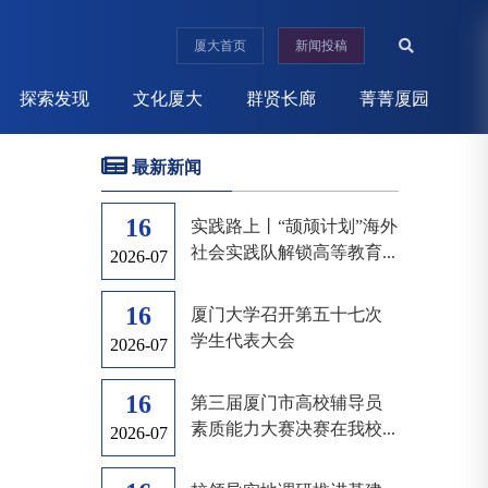
厦大首页
新闻投稿
探索发现
文化厦大
群贤长廊
菁菁厦园
最新新闻
16
实践路上丨“颉颃计划”海外
社会实践队解锁高等教育...
2026-07
16
厦门大学召开第五十七次
学生代表大会
2026-07
16
第三届厦门市高校辅导员
素质能力大赛决赛在我校...
2026-07