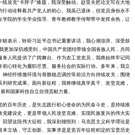
研一线攻克“卡脖子”难题，我深受触动。赵亚夫把论文写在大地
的行动诠释着共产党人的初心。我虽已退休，但党员身份永不
在学院的学生学业指导、青年教师教学传帮带中发挥余热，让
许韧表示，聆听习近平总书记重要讲话，我心潮澎湃、深受鼓
，我更加深切感受到，中国共产党团结带领全国各族人民，共同
服务人民提供了广阔舞台。作为农工党党员，我将始终牢记同
作初心转化为履职尽责、服务社会的实际行动。多年来，我立
、神经纤维微环境与骨骼稳态调控等前沿方向持续攻关，围绕
系列研究成果。面向新征程，我将继续真学真干、攻坚克难，
发展和国家科技自立自强贡献力量。
党的百年历史，是矢志践行初心使命的为民奋斗史，是持续推
政党建设史，更是带领人民攻坚克难、实现民族复兴的伟大实
。回望这段伟大征程，我深刻领悟到：马克思主义科学理论是
根本立场，守正创新、实事求是是党百年征程积淀的宝贵历史