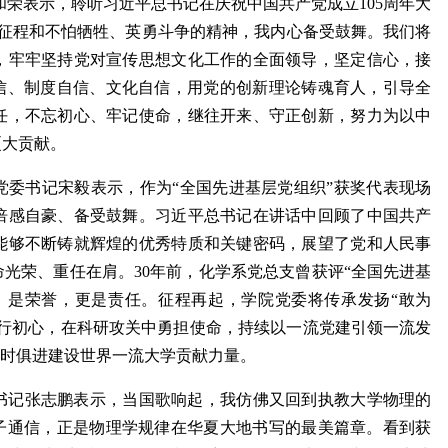
和荣表示，聆听习近平总书记在庆祝中国共产党成立105周年大
史征程和不怕牺牲、英勇斗争的精神，我内心备受鼓舞。我们将
，牢牢坚持党对宣传思想文化工作的全面领导，坚定信心，接
自信、制度自信、文化自信，用党的创新理论铸魂育人，引导全
任，不忘初心、牢记使命，继往开来、守正创新，努力为以中
厦大贡献。
党委书记宋毅表示，作为“全国先进基层党组织”获奖代表现场
倍感自豪、备受鼓舞。习近平总书记在讲话中回顾了中国共产
能够不断铸就辉煌的优秀特质和关键密码，展望了党和人民事
光荣、重任在肩。30年前，化学系党总支曾获评“全国先进基
荣，是荣誉，更是责任。征程再起，学院党委将传承发扬“敢为
践行初心，在科研攻关中勇担使命，持续以一流党建引领一流发
与时俱进建设世界一流大学贡献力量。
书记张志鹏表示，当国歌响起，我仿佛又回到执教大学物理的
量子通信，正是物理学规律在华夏大地书写的最美篇章。看到获