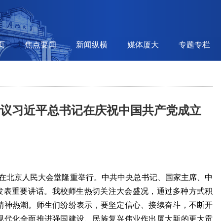
页
焦点要闻
新闻纵横
媒体厦大
专题专栏
热议习近平总书记在庆祝中国共产党成立
大会在北京人民大会堂隆重举行。中共中央总书记、国家主席、中
并发表重要讲话。我校师生热切关注大会盛况，通过多种方式积
精神热潮。师生们纷纷表示，要坚定信心、接续奋斗，不断开
现代化全面推进强国建设、民族复兴伟业作出厦大新的更大贡