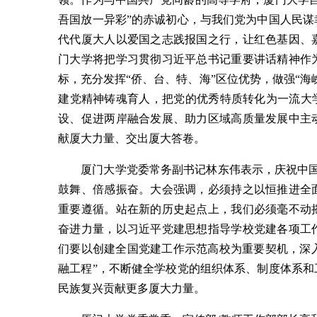
吾国放一异彩”的赤诚初心，与我们党为中国人民
代代厦大人以爱国之志践报国之行，让红色基因、
门大学将把学习贯彻习近平总书记重要讲话精神作
标，充分发挥“侨、台、特、海”区位优势，做强“
建党精神铸魂育人，把党的优秀特质转化为一流大
设、促进两岸融合发展、助力区域高质量发展中主
献厦大力量、交出厦大答卷。
厦门大学党委常务副书记林东伟表示，庆祝中国
鼓舞、倍感振奋。大会强调，必须持之以恒推进全
重要遵循。站在新的历史起点上，我们必须毫不动
奋进力量，以习近平党建思想指导学校党建各项工
们要以创建全国党建工作示范高校为重要契机，深入实
融工程”，不断健全学校党的组织体系、制度体系
民族复兴贡献更多厦大力量。