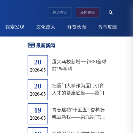
厦大首页
新闻投稿
探索发现
文化厦大
群贤长廊
菁菁厦园
最新新闻
20
厦大马校新增一个ESI全球
前1%学科
2026-05
20
把厦门大学作为厦门引育
人才的基座底座——厦门...
2026-05
19
青春建功“十五五” 奋楫扬
帆启新程——第九期“书...
2026-05