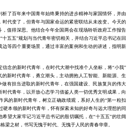
剖析了百年来中国青年始终秉持的进步精神与家国情怀，并由
，时代变了，但青年与国家命运的紧密联结从未改变。今天的
奋斗，值得深思。他结合今年全国两会在现场聆听政府工作报告
述“十五五”规划与当代青年密切相关，并结合习近平总书记在回
戍边等四个重要场景，通过丰富的案例和生动的讲述，指明新
定信念的新时代青年，在时代大潮中找准个人坐标，将“小我”
锐气的新时代青年，勇立潮头，主动拥抱人工智能、新能源、生
要争做有担当进取的新时代青年，在强国建设、民族复兴的伟大
新时代青年，以开放心态学习借鉴人类一切优秀文明成果，向
作风的新时代青年，树立正确政绩观，系好人生的“第一粒扣
有过硬本领的新时代青年，怀有探索未知的好奇与远大理想的同
他希望大家牢记习近平总书记的殷切嘱托，在“十五五”的壮阔
的栋梁之材，书写无愧于时代、无愧于人民的青春华章。