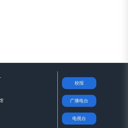
务
校报
馆
广播电台
电视台