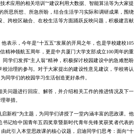
能技术应用的相关培训”“建议利用大数据、智能算法等为大家提
中的所思所想、所急所盼，结合生活学习实际和调研成果，围绕
设、跨校区融合、在校生活等方面踊跃反映问题，积极建言献
他表示，今年是“十五五”发展的开局之年，也是学校建校105
贺信精神领航五周年，更是中共厦门大学支部成立100周年的重
。同学们发挥“主人翁”精神，积极探讨校园建设中的急难愁盼
学校治理的参与。对于大家提出的建设性意见建议，学校将认
，为同学们的校园学习生活创造更好条件。
相关问题进行回应、解答，并介绍相关工作的推进情况及下一
管理举措。
扬帆启新程”为主题，为同学们讲授了一堂内涵丰富的思政课。他
总书记给中国青年五四奖章暨新时代青年先锋奖获奖者代表的
，由此引入本堂思政课的核心议题，启迪同学们思考：面向“十