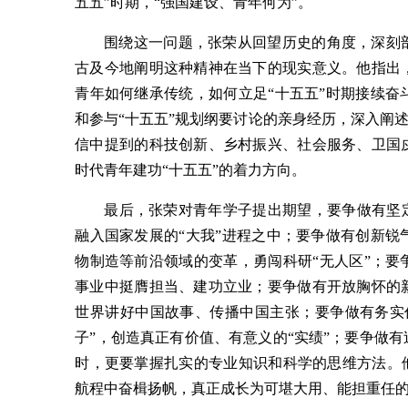
五五”时期，“强国建设、青年何为”。
围绕这一问题，张荣从回望历史的角度，深刻
古及今地阐明这种精神在当下的现实意义。他指出
青年如何继承传统，如何立足“十五五”时期接续
和参与“十五五”规划纲要讨论的亲身经历，深入阐
信中提到的科技创新、乡村振兴、社会服务、卫国
时代青年建功“十五五”的着力方向。
最后，张荣对青年学子提出期望，要争做有坚
融入国家发展的“大我”进程之中；要争做有创新
物制造等前沿领域的变革，勇闯科研“无人区”；
事业中挺膺担当、建功立业；要争做有开放胸怀的
世界讲好中国故事、传播中国主张；要争做有务实
子”，创造真正有价值、有意义的“实绩”；要争做
时，更要掌握扎实的专业知识和科学的思维方法。
航程中奋楫扬帆，真正成长为可堪大用、能担重任