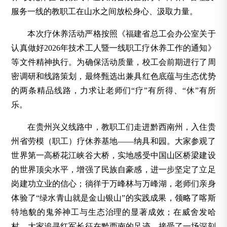
服务一线的教职工在山水之间放松身心、汲取力量。
本次疗休养活动严格按照《福建省总工会办公室关于
认真做好2026年技术工人暨一线职工疗休养工作的通知》
等文件精神执行。为确保活动质量，校工会前期进行了周
密调研和线路策划，最终甄选出兼具红色底蕴与生态优势
的两条精品线路，力求让老师们“疗”有所得、“休”有所
乐。
在贵州兴义线路中，教职工们走进黔西南州，入住贵
州省劳模（职工）疗休养基地——纳具和园。大家参观了
世界第一高桥花江峡谷大桥，实地感受中国山区桥梁建设
的世界顶尖水平，增强了民族自豪感，进一步坚定了立足
岗建功立业的信心；徜徉于万峰林与万峰湖，老师们亲身
体验了“绿水青山就是金山银山”的实践成果，领略了喀斯
特地貌的鬼斧神工与生态治理的显著成效；在威舍发哈
村，大家追寻红军长征在黔西南的足迹，接受了一场深刻