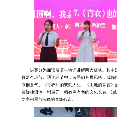
决赛分为诵读展演与诗词讲解两大板块。其中
答两个环节。诵读环节中，选手们各展风格，或铿
巾帼意气、《青衣》的戏韵人生、《土地的誓言》
着旋律流淌，铺展开一幅有声有色的文化长卷。知
文字积累与沉稳的赛场心态。