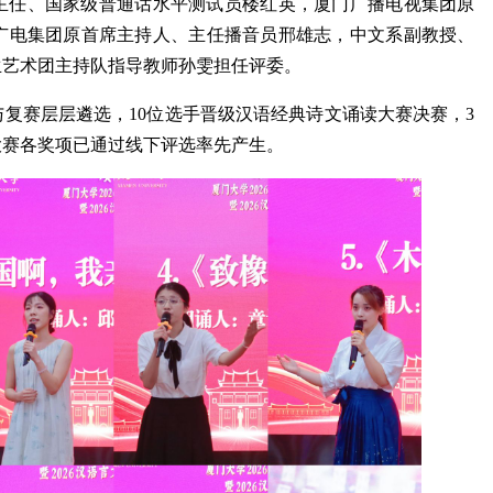
主任、国家级普通话水平测试员楼红英，厦门广播电视集团原
广电集团原首席主持人、主任播音员邢雄志，中文系副教授、
生艺术团主持队指导教师孙雯担任评委。
复赛层层遴选，10位选手晋级汉语经典诗文诵读大赛决赛，3
大赛各奖项已通过线下评选率先产生。
厦门大学党委入选...
我校王程教授当选...