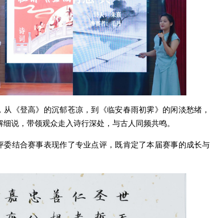
，从《登高》的沉郁苍凉，到《临安春雨初霁》的闲淡愁绪，
解细说，带领观众走入诗行深处，与古人同频共鸣。
评委结合赛事表现作了专业点评，既肯定了本届赛事的成长与