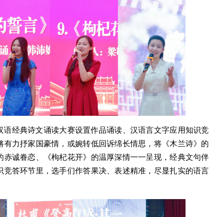
汉语经典诗文诵读大赛设置作品诵读、汉语言文字应用知识竞
锵有力抒家国豪情，或婉转低回诉绵长情思，将《木兰诗》的
的赤诚眷恋、《枸杞花开》的温厚深情一一呈现，经典文句伴
识竞答环节里，选手们作答果决、表述精准，尽显扎实的语言