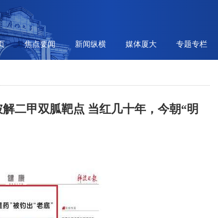
页
焦点要闻
新闻纵横
媒体厦大
专题专栏
解二甲双胍靶点 当红几十年，今朝“明