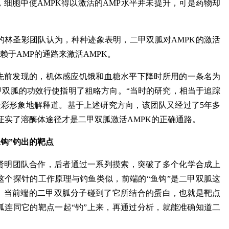
细胞中使AMPK得以激活的AMP水平并未提升，可是药物却
的林圣彩团队认为，种种迹象表明，二甲双胍对AMPK的激活
赖于AMP的通路来激活AMPK。
们先前发现的，机体感应饥饿和血糖水平下降时所用的一条名为
甲双胍的功效行使指明了粗略方向。“当时的研究，相当于追踪
圣彩形象地解释道。基于上述研究方向，该团队又经过了5年多
证实了溶酶体途径才是二甲双胍激活AMPK的正确通路。
鱼钩”钓出的靶点
贤明团队合作，后者通过一系列摸索，突破了多个化学合成上
这个探针的工作原理与钓鱼类似，前端的“鱼钩”是二甲双胍这
签。当前端的二甲双胍分子碰到了它所结合的蛋白，也就是靶点
胍连同它的靶点一起“钓”上来，再通过分析，就能准确知道二