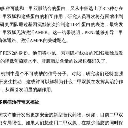
00多种可能和二甲双胍结合的蛋白，又从中筛选出了317种存在
二甲双胍和这些蛋白的相互作用，研究人员再次将范围缩小到
，研究团队通过基因沉默依次抑制这113个蛋白的表达，最终发
二甲双胍无法激活AMPK。这一结果说明，PEN2能够介导二甲
酶体通路、激活AMPK的关键靶点。
PEN2的身份。他们将小鼠、秀丽隐杆线虫的PEN2敲除后发
导的降低葡萄糖水平、肝脏脂肪含量的效果也都消失了。
作用机制中是个不可或缺的信号分子。对此，研究者们还特意强
水平发生扰动，这或许可以解释为什么二甲双胍在发挥其治疗作
害，从而引发明显的副作用。
多疾病治疗带来福祉
来或许能开发出更加安全的新型替代药物。例如，目前二甲双
仍有局限性。如果人们想使用二甲双胍，在减少脂肪的同时保