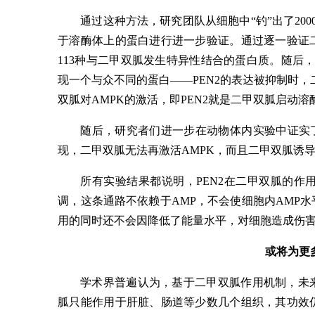
通过这种方法，研究团队从细胞中“钓”出了20
于溶酶体上的蛋白进行进一步验证。通过逐一验证
113种与二甲双胍发生特异性结合的蛋白质。随后
现一个与众不同的蛋白——PEN2的表达被抑制时，
双胍对AMPK的激活，即PEN2就是二甲双胍启动溶
随后，研究者们进一步在动物体内实验中证实了
现，二甲双胍无法再激活AMPK，而且二甲双胍诱
所有实验结果都说明，PEN2在二甲双胍的
调，这条通路不依赖于AMP，不会使细胞内AMP
用的同时还不会因降低了能量水平，对细胞造成伤
或将为更
学术界普遍认为，基于二甲双胍作用机制，未
胍只能作用于肝脏、肠道等少数几个组织，其功效