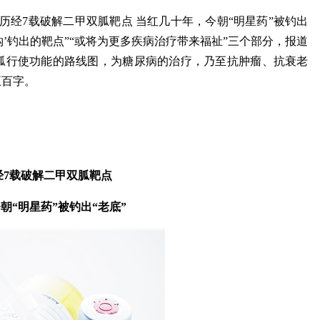
历经7载破解二甲双胍靶点 当红几十年，今朝“明星药”被钓出
鱼钩’钓出的靶点”“或将为更多疾病治疗带来福祉”三个部分，报道
胍行使功能的路线图，为糖尿病的治疗，乃至抗肿瘤、抗衰老
五百字。
经7载破解二甲双胍靶点
朝“明星药”被钓出“老底”