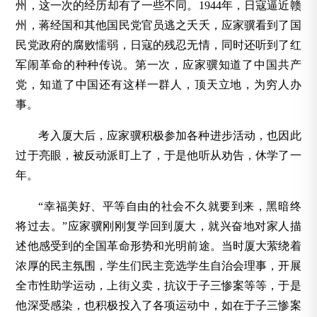
州，这一次的经历却有了一些不同。1944年，日寇逼近赣
州，蒋经国和其他国民党官员逃之夭夭，应家骥看到了国
民党政府的腐败懦弱，日寇的残忍无情，同时还听到了红
军闹革命的种种传说。第一次，应家骥知道了中国共产
党，知道了中国还有这样一群人，顶天立地，为穷人办
事。
考入厦大后，应家骥积极参加各种进步活动，也因此
过于亮眼，被反动派盯上了，于是他听从劝告，休学了一
年。
“幸福美好、平等自由的社会不久就要到来，黑暗终
将过去。”应家骥刚刚复学回到厦大，就兴奋地对家人描
述他感受到的全国革命形势和光明前途。当时厦大萦绕着
浓厚的民主氛围，学生们民主竞选学生自治会理事，开展
全市性助学运动，上街义卖，抗议于子三惨案等等，于是
他深受感染，也积极投入了各项运动中，如在于子三惨案