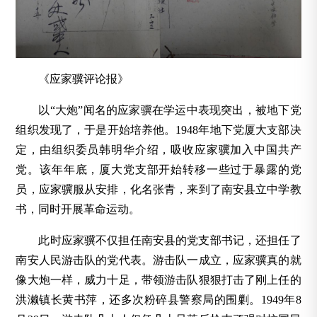
《应家骥评论报》
以“大炮”闻名的应家骥在学运中表现突出，被地下党
组织发现了，于是开始培养他。1948年地下党厦大支部决
定，由组织委员韩明华介绍，吸收应家骥加入中国共产
党。该年年底，厦大党支部开始转移一些过于暴露的党
员，应家骥服从安排，化名张青，来到了南安县立中学教
书，同时开展革命运动。
此时应家骥不仅担任南安县的党支部书记，还担任了
南安人民游击队的党代表。游击队一成立，应家骥真的就
像大炮一样，威力十足，带领游击队狠狠打击了刚上任的
洪濑镇长黄书萍，还多次粉碎县警察局的围剿。1949年8