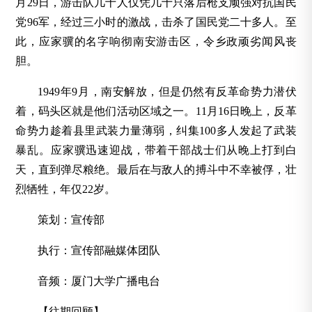
月29日，游击队几十人仅凭几十只落后枪支顽强对抗国民
党96军，经过三小时的激战，击杀了国民党二十多人。至
此，应家骥的名字响彻南安游击区，令乡政顽劣闻风丧
胆。
1949年9月，南安解放，但是仍然有反革命势力潜伏
着，码头区就是他们活动区域之一。11月16日晚上，反革
命势力趁着县里武装力量薄弱，纠集100多人发起了武装
暴乱。应家骥迅速迎战，带着干部战士们从晚上打到白
天，直到弹尽粮绝。最后在与敌人的搏斗中不幸被俘，壮
烈牺牲，年仅22岁。
策划：宣传部
执行：宣传部融媒体团队
音频：厦门大学广播电台
【往期回顾】