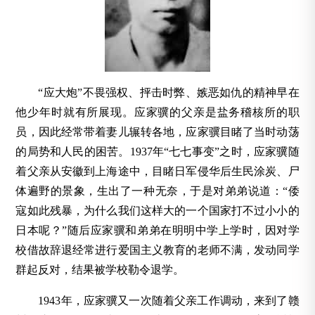
“应大炮”不畏强权、抨击时弊、嫉恶如仇的精神早在
他少年时就有所展现。应家骥的父亲是盐务稽核所的职
员，因此经常带着妻儿辗转各地，应家骥目睹了当时动荡
的局势和人民的困苦。1937年“七七事变”之时，应家骥随
着父亲从安徽到上海途中，目睹日军侵华后生民涂炭、尸
体遍野的景象，生出了一种无奈，于是对弟弟说道：“倭
寇如此残暴，为什么我们这样大的一个国家打不过小小的
日本呢？”随后应家骥和弟弟在明明中学上学时，因对学
校借故辞退经常进行爱国主义教育的老师不满，发动同学
群起反对，结果被学校勒令退学。
1943年，应家骥又一次随着父亲工作调动，来到了赣