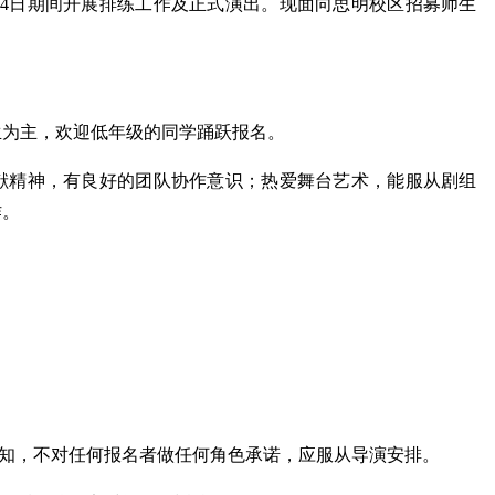
9月14日期间开展排练工作及正式演出。现面向思明校区招募师生
生为主，欢迎低年级的同学踊跃报名。
献精神，有良好的团队协作意识；热爱舞台艺术，能服从剧组
作。
可知，不对任何报名者做任何角色承诺，应服从导演安排。
厦大研究生支教团...
学校举办校园开放...