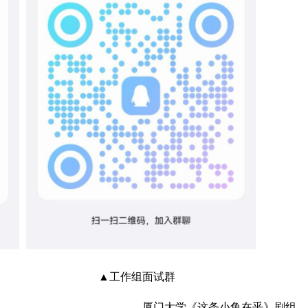
试群 ▲工作组面试群
厦门大学《这条小鱼在乎》剧组