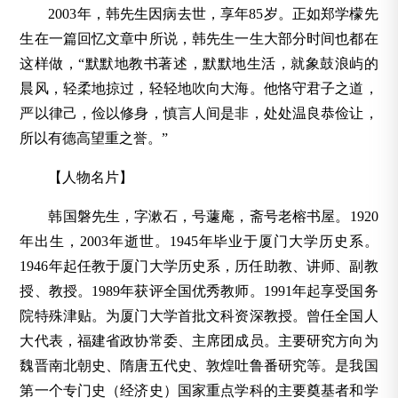
2003年，韩先生因病去世，享年85岁。正如郑学檬先
生在一篇回忆文章中所说，韩先生一生大部分时间也都在
这样做，“默默地教书著述，默默地生活，就象鼓浪屿的
晨风，轻柔地掠过，轻轻地吹向大海。他恪守君子之道，
严以律己，俭以修身，慎言人间是非，处处温良恭俭让，
所以有德高望重之誉。”
【人物名片】
韩国磐先生，字漱石，号蘧庵，斋号老榕书屋。1920
年出生，2003年逝世。1945年毕业于厦门大学历史系。
1946年起任教于厦门大学历史系，历任助教、讲师、副教
授、教授。1989年获评全国优秀教师。1991年起享受国务
院特殊津贴。为厦门大学首批文科资深教授。曾任全国人
大代表，福建省政协常委、主席团成员。主要研究方向为
魏晋南北朝史、隋唐五代史、敦煌吐鲁番研究等。是我国
第一个专门史（经济史）国家重点学科的主要奠基者和学