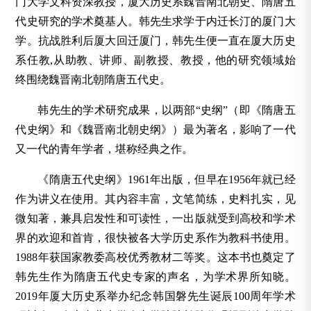
门大学文科资深教授，厦大历史系魏晋南北朝史、隋唐五
代史研究的学术奠基人。韩先生求学于内迁长汀的厦门大
学。抗战胜利后厦大回迁厦门，韩先生便一直在厦大历史
系任教,从助教、讲师、副教授、教授，他的研究领域始
终围绕魏晋南北朝隋唐五代史。
韩先生的学术研究成果，以两部“史纲”（即《隋唐五
代史纲》和《魏晋南北朝史纲》）最为著名，影响了一代
又一代的青年学者，堪称经典之作。
《隋唐五代史纲》1961年出版，但早在1956年就已经
作为讲义在使用。其内容丰富，文笔简练，史料扎实，见
微知著，兼具启发性和可读性，一出版就受到高校和学术
界的欢迎和首肯，很快被各大学历史系作为教科书使用。
1988年获国家教委高校优秀教材二等奖。这本书也奠定了
韩先生作为隋唐五代史专家的声名，为学术界所知晓。
2019年厦大历史系举办纪念韩国磐先生诞辰100周年学术