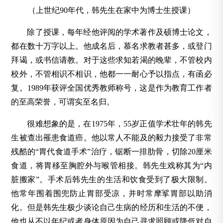
（上世纪90年代，韩先生在家中为博士生授课）
除了授课，每年经他评阅的学术著作及硕博士论文，
都在数十万字以上。他成名后，慕名求教者甚多，或登门
拜谒，或书信请教。对于这些求知若渴的晚辈，不管校内
校外，不管相识不相识，他都一一耐心予以指点，有函必
复。1989年获评全国优秀教师称号，这是作为教育工作者
的至高荣誉，可谓实至名归。
很难想象的是，在1975年，55岁正值学术壮年的韩先
生被查出罹患食道癌。他以常人不能及的毅力接受了非常
残酷的“胃代食道手术”治疗，锯断一排肋骨，切除20厘米
食道，将胃移至胸腔外与喉管相接。韩先生戏称其为“内
脏搬家”。手术后韩先生的生活和饮食受到了极大限制。
他常年围着围兜防止胃部受凉，并时常摩挲胃部以助消
化。但是韩先生极少谈论自己生病的经历和生活的不便，
他也从不以年纪或者身体原因为自己寻求照顾或降低对自