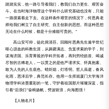
踏踏实实，他一路引导着我们，教我们自力更生、艰苦奋
斗。在当时海洋物理这个学科什么研究基础也没有，只能
一路摸索着走下去。在这样条件艰苦的情况下，何恩典老
师给我们树立了自主研究、自主创新的思想。而这种思想
无论在什么时候，都是十分难能可贵的。”
高山安可仰，徒此揖清芬。回顾何恩典先生逾半世纪
呕心沥血的科教生涯，从踌躇满志、负笈求索的学子，到
谋海济国、乐育菁莪的学科开拓者，再到穷经皓首、竭诚
尽智的古稀老人，一以贯之的是他严谨求实、怀真抱素、
敢为人先的人生底色。蜡炬熄，灯塔明。哲人虽逝，春风
化雨，恩泽后学，典范长存。他用一生挥就厦门大学海洋
物理学科浓墨重彩的一笔，守护着祖国那片璀璨深蓝，指
引着“后浪们”奋楫扬帆，劈波斩浪，向海图强！
【人物名片】