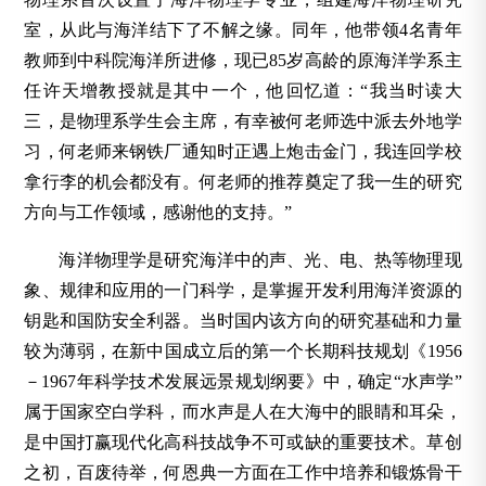
室，从此与海洋结下了不解之缘。同年，他带领4名青年
教师到中科院海洋所进修，现已85岁高龄的原海洋学系主
任许天增教授就是其中一个，他回忆道：“我当时读大
三，是物理系学生会主席，有幸被何老师选中派去外地学
习，何老师来钢铁厂通知时正遇上炮击金门，我连回学校
拿行李的机会都没有。何老师的推荐奠定了我一生的研究
方向与工作领域，感谢他的支持。”
海洋物理学是研究海洋中的声、光、电、热等物理现
象、规律和应用的一门科学，是掌握开发利用海洋资源的
钥匙和国防安全利器。当时国内该方向的研究基础和力量
较为薄弱，在新中国成立后的第一个长期科技规划《1956
－1967年科学技术发展远景规划纲要》中，确定“水声学”
属于国家空白学科，而水声是人在大海中的眼睛和耳朵，
是中国打赢现代化高科技战争不可或缺的重要技术。草创
之初，百废待举，何恩典一方面在工作中培养和锻炼骨干