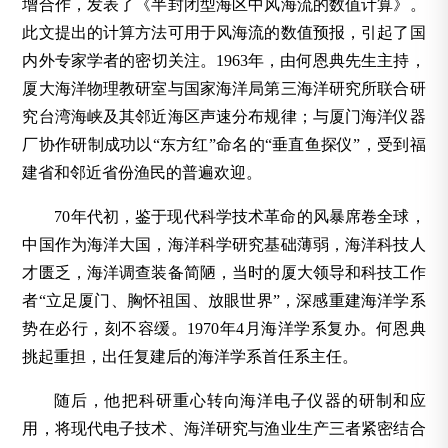
增合作，发表了《半封闭型海区中风海流的数值计算》。
此文提出的计算方法可用于风海流的数值预报，引起了国
内外专家学者的密切关注。1963年，由何恩典先生主持，
厦大海洋物理教研室与国家海洋局第三海洋研究所联合研
究台湾海峡及其邻近海区声速分布规律；与厦门海洋仪器
厂协作研制成功以“东方红”命名的“垂直鱼探仪”，受到福
建省和邻近省份渔民的普遍欢迎。
70年代初，鉴于现代科学技术革命的风暴席卷全球，
中国作为海洋大国，海洋科学研究基础薄弱，海洋科技人
才匮乏，海洋调查装备简陋，当时的厦大领导和科技工作
者“立足厦门、胸怀祖国、放眼世界”，深感重建海洋学系
势在必行，刻不容缓。1970年4月海洋学系复办。何恩典
挑起重担，出任复建后的海洋学系首任系主任。
随后，他把科研重心转向海洋电子仪器的研制和应
用，将现代电子技术、海洋研究与渔业生产三者紧密结合