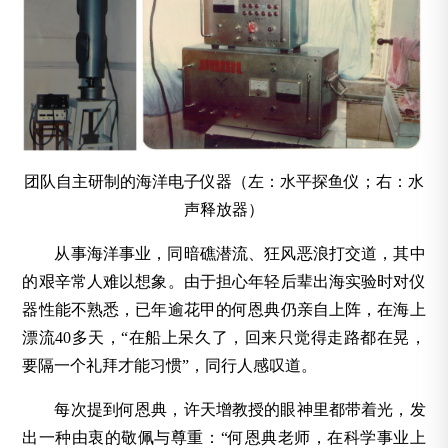
团队自主研制的海洋电子仪器（左：水平探鱼仪；右：水
声释放器）
从事海洋事业，同暗礁潜流、狂风恶浪打交道，其中
的艰辛常人难以想象。由于担心年轻后辈出海实验时对仪
器性能不熟悉，已年逾花甲的何恩典仍亲自上阵，在海上
漂流40多天，“在船上呆久了，回来只觉得走路都在晃，
要隔一个礼拜才能习惯”，同行人感叹道。
每次提到何恩典，许天增教授的眼神里都带着光，发
出一种由衷的敬佩与尊重：“何恩典老师，在科学事业上