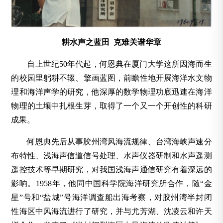
耕水声之蓝田 克难关谱华章
自上世纪50年代起，何恩典在厦门大学这所因海而生
的校园里躬耕不辍、擎画蓝图，前瞻性地开展海洋水文物
理和海洋声学的研究，他深厚的数学物理功底迅速在海洋
物理的土壤中扎根生芽，取得了一个又一个开创性的科研
成果。
何恩典先后从事胶州湾风海流规律、台湾海峡声速分
布特性、浅海声信道信号处理、水声仪器研制和水声遥测
遥控技术等早期研究，对我国浅海声通信研究有着深远的
影响。1958年，他同中国科学院海洋研究所合作，随“金
星”号和“盐城”号海洋调查船出海考察，对胶州湾半封闭
性海区中风海流进行了研究，并与尤芳湖、沈凌云和许天