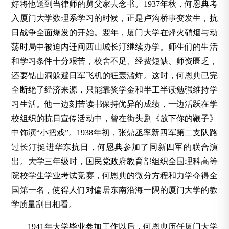
好将他送到当律师的舅父家去念书。1937年秋，何恩典考
入厦门大学数理系学习的时候，正是卢沟桥事变发生，抗
日战争全面爆发的开始。翌年，厦门大学在烽火硝烟与动
荡时局中被迫内迁闽西山城长汀继续办学。师生们的生活
和学习条件十分艰苦，校舍不足、经费短缺、师资匮乏，
还要钻山洞躲避日军飞机的狂轰滥炸。这时，何恩典已完
全断绝了经济来源，只能靠奖学金和半工半读勉强维持学
习生活。他一边刻苦读书保持优异的成绩，一边活跃在学
校组织的抗日宣传活动中，曾在街头剧《放下你的鞭子》
中饰演“小把戏”。1938年初，张鼎丞率新四军第二支队路
过长汀挺进华东抗日，何恩典参加了同新四军的联合演
出。大学三年级时，国民党政府教育部组织全国理科高等
院校学生学业考试竞赛，何恩典的微分方程和力学夺得全
国第一名，使得人们对偏居东南沿海一隅的厦门大学的教
学质量刮目相看。
1941年大学毕业参加工作以后，何恩典历任厦门大学