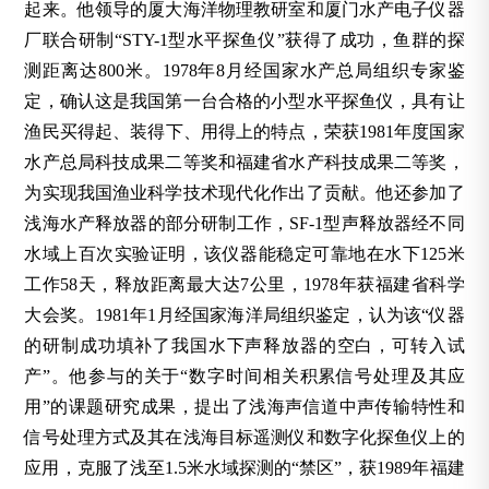
起来。他领导的厦大海洋物理教研室和厦门水产电子仪器
厂联合研制“STY-1型水平探鱼仪”获得了成功，鱼群的探
测距离达800米。1978年8月经国家水产总局组织专家鉴
定，确认这是我国第一台合格的小型水平探鱼仪，具有让
渔民买得起、装得下、用得上的特点，荣获1981年度国家
水产总局科技成果二等奖和福建省水产科技成果二等奖，
为实现我国渔业科学技术现代化作出了贡献。他还参加了
浅海水产释放器的部分研制工作，SF-1型声释放器经不同
水域上百次实验证明，该仪器能稳定可靠地在水下125米
工作58天，释放距离最大达7公里，1978年获福建省科学
大会奖。1981年1月经国家海洋局组织鉴定，认为该“仪器
的研制成功填补了我国水下声释放器的空白，可转入试
产”。他参与的关于“数字时间相关积累信号处理及其应
用”的课题研究成果，提出了浅海声信道中声传输特性和
信号处理方式及其在浅海目标遥测仪和数字化探鱼仪上的
应用，克服了浅至1.5米水域探测的“禁区”，获1989年福建