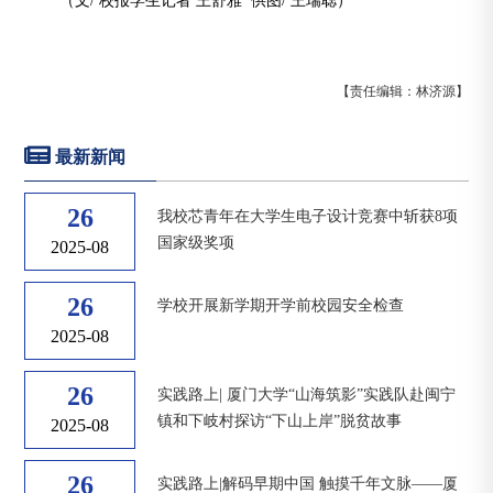
（文/ 校报学生记者 王舒雅 供图/ 王瑞聪
）
【责任编辑：林济源】
最新新闻
26
我校芯青年在大学生电子设计竞赛中斩获8项
国家级奖项
2025-08
26
学校开展新学期开学前校园安全检查
2025-08
26
实践路上| 厦门大学“山海筑影”实践队赴闽宁
镇和下岐村探访“下山上岸”脱贫故事
2025-08
26
实践路上|解码早期中国 触摸千年文脉——厦