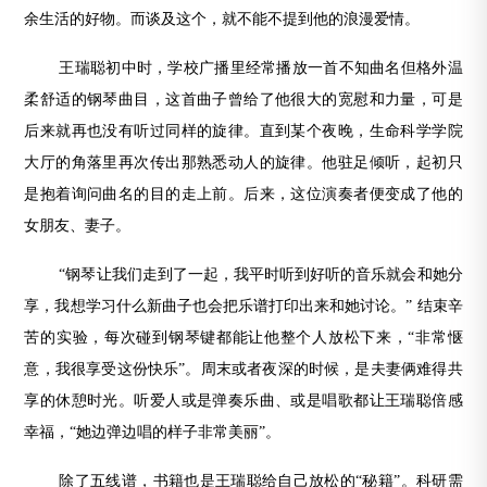
余生活的好物。而谈及这个，就不能不提到他的浪漫爱情。
王瑞聪初中时，学校广播里经常播放一首不知曲名但格外温
柔舒适的钢琴曲目，这首曲子曾给了他很大的宽慰和力量，可是
后来就再也没有听过同样的旋律。直到某个夜晚，生命科学学院
大厅的角落里再次传出那熟悉动人的旋律。他驻足倾听，起初只
是抱着询问曲名的目的走上前。后来，这位演奏者便变成了他的
女朋友、妻子。
“钢琴让我们走到了一起，我平时听到好听的音乐就会和她分
享，我想学习什么新曲子也会把乐谱打印出来和她讨论。” 结束辛
苦的实验，每次碰到钢琴键都能让他整个人放松下来，“非常惬
意，我很享受这份快乐”。周末或者夜深的时候，是夫妻俩难得共
享的休憩时光。听爱人或是弹奏乐曲、或是唱歌都让王瑞聪倍感
幸福，“她边弹边唱的样子非常美丽”。
除了五线谱，书籍也是王瑞聪给自己放松的“秘籍”。科研需