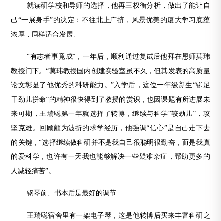
就读研学校和导师的选择，他再三权衡分析，做出了能让自
己“一展身手”的决定：不往北上广挤，风景优美的厦大学习底蕴
浓厚，同样适合发展。
“有志者事竟成”，一年后，顺利通过复试后他拜在恩师莫玮
教授门下。“莫玮教授国内创建实验室虽不久，但其发表的高质量
论文彰显了他优秀的科研能力。”入学后，这位一年级新生“铆足
干劲儿拼命”的精神很快得到了教授的赏识，也因课题有所进展未
来可期，王瑞聪第一年就选择了转博，继续与科学“较劲儿”，攻
坚克难。回顾颇为波折的求学经历，他强调“信心”是自己走下去
的关键，“选择继续做科研并不是我自己很聪明很勤奋，而是我真
的爱科学，也许有一天我也能够解决一些疑难杂症，帮助更多的
人减轻痛苦”。
钢琴前、书本后是最好的调节
王瑞聪宿舍里有一架电子琴，这是他转博后买来丰富科研之