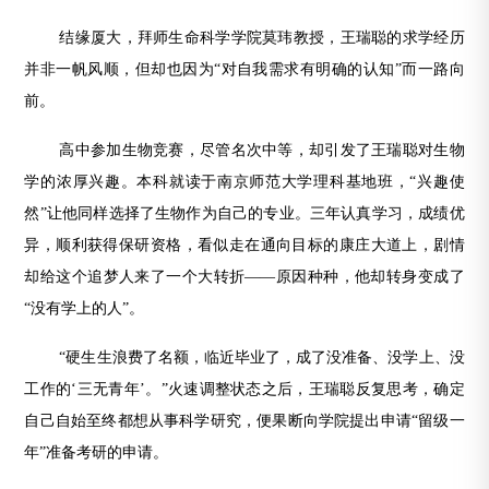
结缘厦大，拜师生命科学学院莫玮教授，王瑞聪的求学经历
并非一帆风顺，但却也因为“对自我需求有明确的认知”而一路向
前。
高中参加生物竞赛，尽管名次中等，却引发了王瑞聪对生物
学的浓厚兴趣。本科就读于南京师范大学理科基地班，“兴趣使
然”让他同样选择了生物作为自己的专业。三年认真学习，成绩优
异，顺利获得保研资格，看似走在通向目标的康庄大道上，剧情
却给这个追梦人来了一个大转折——原因种种，他却转身变成了
“没有学上的人”。
“硬生生浪费了名额，临近毕业了，成了没准备、没学上、没
工作的‘三无青年’。”火速调整状态之后，王瑞聪反复思考，确定
自己自始至终都想从事科学研究，便果断向学院提出申请“留级一
年”准备考研的申请。