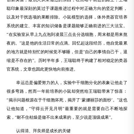
聪印象最深刻的莫过于课题推进过程中对正确方向的坚定判断，
以及对干扰选项的果断排除。小鼠模型的选择，体外类器官培养
系统的建立、丰富的知识储备是课题能够正确前进的三大法宝。
“在实验室从早上九点泡到凌晨三点去分选细胞，周末都是用来熬
夜的。”这是他的生活日常的点滴。回忆起这段经历，他自觉最累
的地方就是特别忙的时候觉不够睡，但是“自己的事情自己干，退
缩是不存在的”。历时半年多，王瑞聪终于构建了相对稳定的类器
官系统，文章也因此更快地向前推进。
幸运总是偏爱努力的人，实验中干细胞分化的表象让他走了
很多弯路，然而一年前培养的小鼠却突然给王瑞聪带来了惊喜：
“揭示问题根源在于干细胞坏死，揭开了‘蒙娜丽莎的面纱’。”这也
让他知道，“守得云开见月明”最重要的就是需要自己不断地探
索，“耐不住枯燥是做不出来成果的，至少说是顶级成果”。
认得清、拜良师是成长的关键