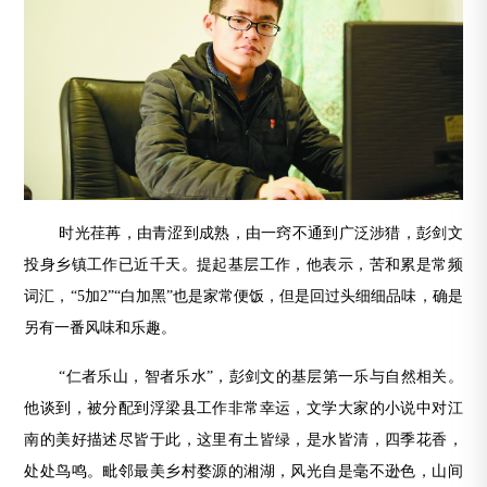
时光荏苒，由青涩到成熟，由一窍不通到广泛涉猎，彭剑文
投身乡镇工作已近千天。提起基层工作，他表示，苦和累是常频
词汇，“5加2”“白加黑”也是家常便饭，但是回过头细细品味，确是
另有一番风味和乐趣。
“仁者乐山，智者乐水”，彭剑文的基层第一乐与自然相关。
他谈到，被分配到浮梁县工作非常幸运，文学大家的小说中对江
南的美好描述尽皆于此，这里有土皆绿，是水皆清，四季花香，
处处鸟鸣。毗邻最美乡村婺源的湘湖，风光自是毫不逊色，山间