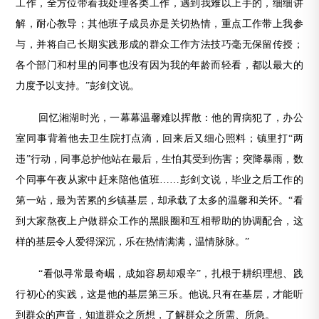
工作，全方位带着我处理各类工作，遇到我难以上手的，细细讲
解，耐心教导；其他班子成员亦是关切热情，重点工作带上我参
与，并将自己长期实践形成的群众工作方法技巧毫无保留传授；
各个部门和村里的同事也没有因为我的年龄而轻看，都以最大的
力度予以支持。”彭剑文说。
回忆湘湖时光，一幕幕温馨难以挥散：他的胃病犯了，办公
室同事背着他去卫生院打点滴，回来后又细心照料；镇里打“两
违”行动，同事总护他站在最后，生怕其受到伤害；突降暴雨，数
个同事午夜从家中赶来陪他值班……彭剑文说，毕业之后工作的
第一站，最为苦累的乡镇基层，却承载了太多的温馨和关怀。“看
到大家熬夜上户做群众工作的黑眼圈和互相帮助的协调配合，这
样的基层令人爱得深沉，乐在热情满满，温情脉脉。”
“看似寻常最奇崛，成如容易却艰辛”，扎根于耕织理想、践
行初心的实践，这是他的基层第三乐。他说,只有在基层，才能听
到群众的声音，知道群众之所想，了解群众之所需、所急。