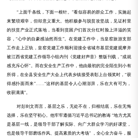
“上面千条线，下面一根针。”看似容易的群众工作，实施起
来繁琐艰辛，但却意义重大。他积极参与脱贫攻坚战，见证村里
的扶贫产业正式落地，当看到贫困户们首次分红时脸上洋溢的笑
容，“心中的自豪感油然而生”。在党建工作中，当皇窑旅游支部
工作走上正轨，皇窑党建工作顺利迎接全省城市基层党建观摩并
被江西省党建工作领导小组内刊《党建好声音》整版刊载，“成就
感充斥心怀”。而在安全生产工作中，他由最初的完全陌生到小有
所得，在全县安全生产大会上代表乡镇接受表彰上台领奖时，“获
得感扑面而来”……“这样的基层令人心潮澎湃，乐在大有可为，
收获满满”。
对彭剑文而言，基层之乐，无处不在，归根结底，乐在无悔
选择，乐在坚守初心。他牢牢遵循习近平总书记的教诲 “地方尤其
是基层一线，是领导干部了解实际、向广大群众学习的好课堂，
也是领导干部磨练作风、提高素质的大考场” ，全心全力奋斗，服