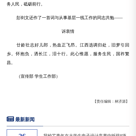
务人民，砥砺前行。
彭剑文还作了一首词与从事基层一线工作的同志共勉——
诉衷情
廿龄壮志好儿郎，热血正飞昂。江西选调归处，旧梦引回
乡。怀抱负，洒长江，泪十行。此心惟愿，服务生民，国祚繁
昌。
（宣传部 学生工作部）
【责任编辑：林济源】
最新新闻
我校芯青年在大学生电子设计竞赛中斩获8项