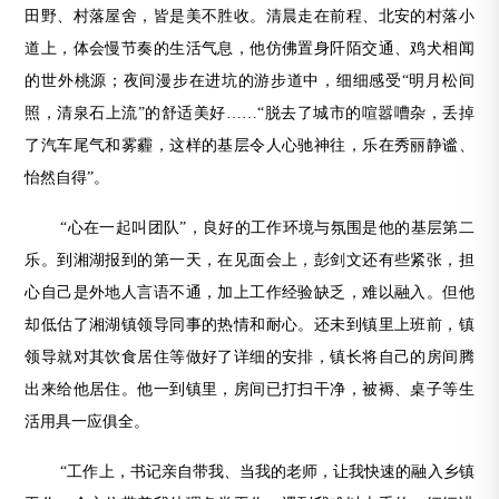
田野、村落屋舍，皆是美不胜收。清晨走在前程、北安的村落小
道上，体会慢节奏的生活气息，他仿佛置身阡陌交通、鸡犬相闻
的世外桃源；夜间漫步在进坑的游步道中，细细感受“明月松间
照，清泉石上流”的舒适美好……“脱去了城市的喧嚣嘈杂，丢掉
了汽车尾气和雾霾，这样的基层令人心驰神往，乐在秀丽静谧、
怡然自得”。
“心在一起叫团队”，良好的工作环境与氛围是他的基层第二
乐。到湘湖报到的第一天，在见面会上，彭剑文还有些紧张，担
心自己是外地人言语不通，加上工作经验缺乏，难以融入。但他
却低估了湘湖镇领导同事的热情和耐心。还未到镇里上班前，镇
领导就对其饮食居住等做好了详细的安排，镇长将自己的房间腾
出来给他居住。他一到镇里，房间已打扫干净，被褥、桌子等生
活用具一应俱全。
“工作上，书记亲自带我、当我的老师，让我快速的融入乡镇