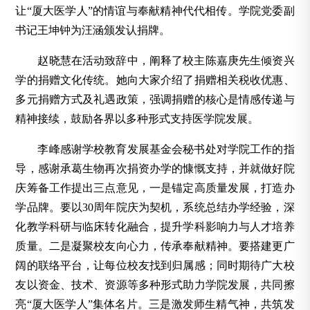
让“厦大医学人”的情谊与奉献精神代代相传。学院党委副
书记王坤钟为汪涵颁发认捐牌。
赵晓慧在活动致辞中，阐释了校主陈嘉庚先生倾资兴
学的捐赠文化传统。她向大家介绍了捐赠相关税收优惠、
多元捐赠方式及礼遇政策，强调捐赠的核心是情感传递与
精神接续，鼓励各界以多种形式支持医学院发展。
李峰感谢学校教育发展基金会秘书处对学院工作的指
导，感谢承葛生物再次捐资办学的慷慨支持，并就做好院
庆筹备工作提出三点意见，一是锚定高质量发展，打造办
学品牌。要以30周年院庆为契机，系统总结办学经验，深
化教学科研与临床转化融合，提升学科影响力与人才培养
质量。二是凝聚校友向心力，传承奉献精神。要搭建更广
阔的联络平台，让每位校友找到归属感；同时期待广大校
友以资金、技术、资源等多种形式助力学院发展，共同擦
亮“厦大医学人”集体名片。三是激发师生精气神，共筑发