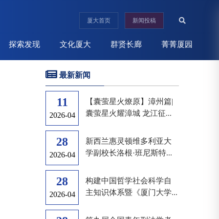
厦大首页
新闻投稿
探索发现
文化厦大
群贤长廊
菁菁厦园
最新新闻
11
【囊萤星火燎原】漳州篇|
囊萤星火耀漳城 龙江征...
2026-04
28
新西兰惠灵顿维多利亚大
学副校长洛根·班尼斯特...
2026-04
28
构建中国哲学社会科学自
主知识体系暨《厦门大学...
2026-04