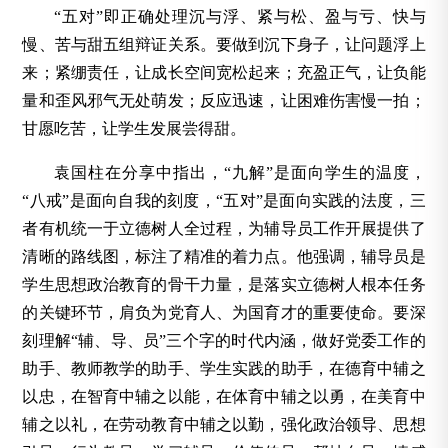
“五对”即正确处理沉与浮、紧与松、盈与亏、快与
慢、苦与甜五组辩证关系。要做到沉下身子，让问题浮上
来；紧绷责任，让成长空间宽松起来；充盈正气，让负能
量和歪风邪气无处萌发；反应迅速，让困难伤害慢一拍；
甘愿吃苦，让学生发展尝得甜。
袁国柱在分享中指出，“九解”是面向学生的温度，
“八戒”是面向自我的刻度，“五对”是面向实践的法度，三
者有机统一于立德树人全过程，为辅导员工作开展提供了
清晰的路线图，标注了精准的着力点。他强调，辅导员是
学生思想政治教育的骨干力量，是落实立德树人根本任务
的关键环节，肩负为党育人、为国育才的重要使命。要深
刻理解“辅、导、员”三个字的时代内涵，做好党委工作的
助手、教师教学的助手、学生实践的助手，在德育中辅之
以忠，在智育中辅之以能，在体育中辅之以勇，在美育中
辅之以礼，在劳动教育中辅之以勤，强化政治领导、思想