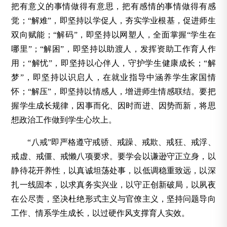
把有意义的事情做得有意思，把有感情的事情做得有感
觉；“解难”，即坚持以学促人，夯实学业根基，促进师生
双向赋能；“解码”，即坚持以网塑人，全面掌握“学生在
哪里”；“解困”，即坚持以助渡人，发挥资助工作育人作
用；“解忧”，即坚持以心伴人，守护学生健康成长；“解
梦”，即坚持以识启人，在就业指导中涵养学生家国情
怀；“解压”，即坚持以情感人，增进师生情感联结。要把
握学生成长规律，因事而化、因时而进、因势而新，将思
想政治工作做到学生心坎上。
“八戒”即严格遵守戒骄、戒躁、戒欺、戒狂、戒浮、
戒虚、戒僵、戒懒八项要求。要学会以谦逊守正立身，以
静待花开养性，以真诚坦荡处事，以低调稳重致远，以深
扎一线固本，以求真务实兴业，以守正创新破局，以夙夜
在公尽责，坚决杜绝形式主义与官僚主义，坚持问题导向
工作、情系学生成长，以过硬作风支撑育人实效。