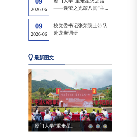
09
厦门大学“重走星火之路
——囊萤之光耀八闽”主...
2026-06
09
校党委书记张荣院士带队
赴龙岩调研
2026-06
最新图文
厦门大学“重走星...