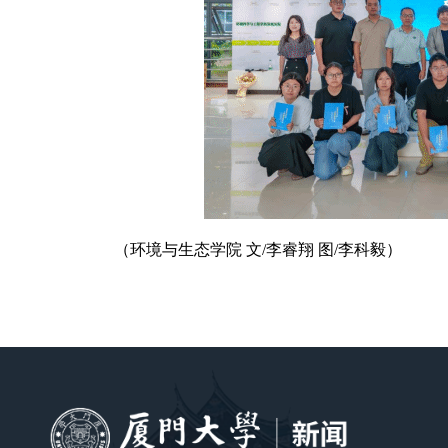
（环境与生态学院 文/李睿翔
图/李科毅）