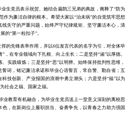
毕业生党员表示祝贺。她结合扁鹊三兄弟的典故，阐释了“防为
范作为廉洁自律的根本。希望大家以“治未病”的自觉筑牢思想
绝底线失守的严重问题，始终严守纪律规矩、坚守廉洁本心，清
展的“第一粒扣子”。
发挥的先锋表率作用，并以6位发言代表的名字为引，对全体毕
者”，在专业领域向下扎根、向上生长；二是坚持“涵”以厚德。
练、实践锻炼；三是坚持“思”以明辨。始终保持批判性思维，
入党誓词，铭记廉洁承诺和毕业心语誓言，常自警、勤自省；五
在科技创新、产业报国的浪潮中勇立潮头；六是坚持“福”以为
华为社会之福、国家之福。
与毕业教育有机融合，为毕业生党员送上一堂意义深刻的离校思
本色，在新岗位上履职担当、奋勇争先，以青春之力助力强国