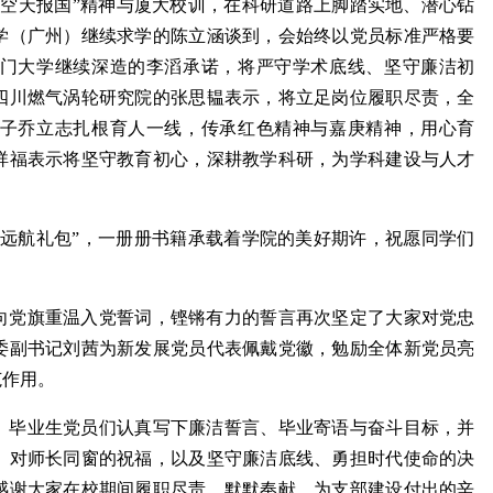
“空天报国”精神与厦大校训，在科研道路上脚踏实地、潜心钻
学（广州）继续求学的陈立涵谈到，会始终以党员标准严格要
门大学继续深造的李滔承诺，将严守学术底线、坚守廉洁初
四川燃气涡轮研究院的张思韫表示，将立足岗位履职尽责，全
子乔立志扎根育人一线，传承红色精神与嘉庚精神，用心育
祥福表示将坚守教育初心，深耕教学科研，为学科建设与人才
“远航礼包”，一册册书籍承载着学院的美好期许，祝愿同学们
向党旗重温入党誓词，铿锵有力的誓言再次坚定了大家对党忠
委副书记
刘茜为新发展党员代表佩戴党徽，勉励全体新党员亮
范作用。
。毕业生党员们认真写下廉洁誓言、毕业寄语与奋斗目标，并
、对师长同窗的祝福，以及坚守廉洁底线、勇担时代使命的决
感谢大家在校期间履职尽责、默默奉献，为支部建设付出的辛