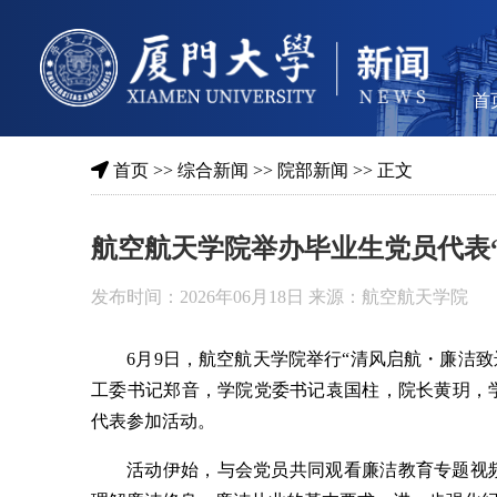
首
首页
>>
综合新闻
>>
院部新闻
>> 正文
航空航天学院举办毕业生党员代表“
发布时间：2026年06月18日 来源：航空航天学院
6月9日，航空航天学院举行“清风启航・廉洁致
工委书记郑音，学院党委书记袁国柱，院长黄玥，
代表参加活动。
活动伊始，与会党员共同观看廉洁教育专题视