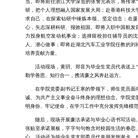
当。即将前往浙江大学深造的张警元表示，将传承
研，把个人理想融入国家发展大局；赴香港科技大
求自己，在探索钻研中锤炼本领、坚定信念；在厦
心，矢志深耕科研、报效祖国。即将入职中国航发
力投身航空发动机事业；选择留校担任辅导员的沈
人、潜心做事；即将赴湖北汽车工业学院任教的刘
培养贡献力量。
活动现场，黄玥、郑音为毕业生党员代表送上
勤学善思、知行合一，携清廉之风奔赴远方。
在学院党委副书记王寒的带领下，师生党员面
诚、为共产主义事业奋斗终身的理想信念。
学院党
明身份、牢记使命，在学习工作中充分发挥先锋模
随后，现场开展廉洁承诺与毕业心语书写活动
张贴至承诺展板，字字句句饱含对校园生活的眷恋
心。活动还为毕业生党支部委员代表颁发致谢卡，