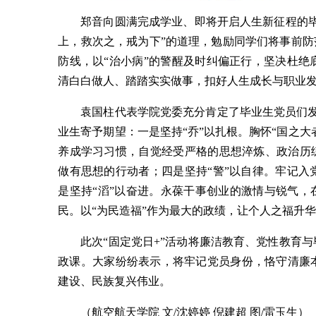
郑音向圆满完成学业、即将开启人生新征程的
上，救次之，戒为下”的道理，勉励同学们将事前防
防线，以“治小病”的警醒及时纠偏正行，坚决杜
清白白做人、踏踏实实做事，扣好人生成长与职业发
袁国柱代表学院党委充分肯定了毕业生党员们
业生寄予期望：一是坚持“乔”以扎根。胸怀“国之大
养成学习习惯，自觉经受严格的思想淬炼、政治历
做有思想的行动者；四是坚持“警”以自律。牢记
是坚持“滔”以奋进。永葆干事创业的激情与锐气，
民。以“为民造福”作为最大的政绩，让个人之福升
此次“固定党日+”活动将廉洁教育、党性教育
政课。大家纷纷表示，将牢记党员身份，恪守清廉
建设、民族复兴伟业。
（航空航天学院 文/沈婷婷 倪建超 图/雷玉生）