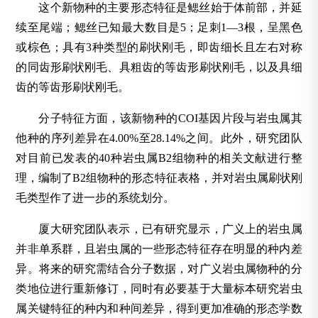
这个新物种的主要形态特征是鳃丝始于体前部，并延
续至尾端；鳃丝已知最大数目是5；足刺1—3根，呈黑色
或棕色；具有3种类型的刷状刚毛，即齿细长且左右对称
的同齿形刷状刚毛、具粗齿的等齿形刷状刚毛，以及具细
齿的等齿形刷状刚毛。
分子特征方面，该新物种的COI基因片段与岩虫属其
他种的序列差异在4.00%至28.14%之间。此外，研究团队
对目前已发表的40种岩虫属B2组物种的相关文献进行整
理，编制了B2组物种的形态特征表格，并对岩虫属刷状刚
毛类型作了进一步的系统划分。
厦大研究团队表示，已有研究显示，广义上的岩虫属
并非单系群，且岩虫属的一些形态特征存在明显的种内差
异。将来的研究需结合分子数据，对广义岩虫属物种的分
类地位进行重新修订，同时有必要基于大量标本研究岩虫
属关键特征的种内和种间差异，得到更加准确的形态学数