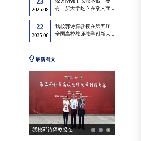
23
烽火南强丨弦歌不辍：要
有一所大学屹立在敌人面...
2025-08
22
我校郭诗辉教授在第五届
全国高校教师教学创新大...
2025-08
最新图文
《中国青年报》专...
《国家治理