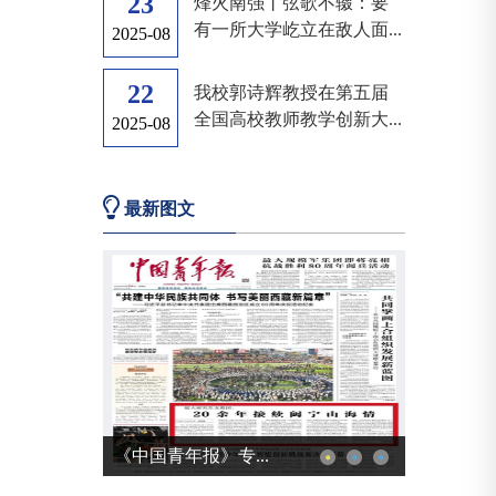
23
烽火南强丨弦歌不辍：要
有一所大学屹立在敌人面...
2025-08
22
我校郭诗辉教授在第五届
全国高校教师教学创新大...
2025-08
最新图文
《国家治理》刊发...
我校郭诗辉