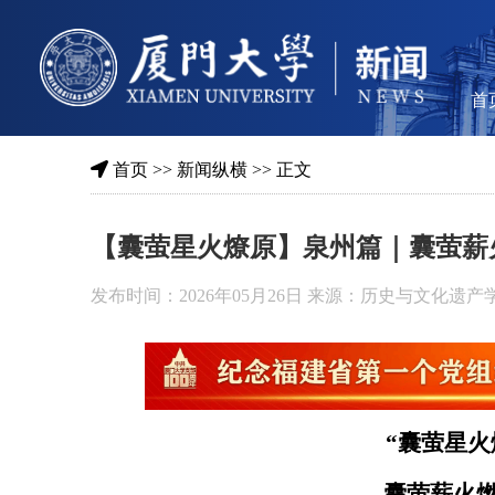
首
首页
>>
新闻纵横
>> 正文
【囊萤星火燎原】泉州篇｜囊萤薪
发布时间：2026年05月26日 来源：历史与文化遗产
“囊萤星火
囊萤薪火燃