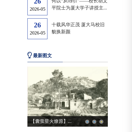
26
何以“从0到1”——校长胡文
平院士为厦大学子讲授主...
2026-05
26
十载风华正茂 厦大马校旧
貌换新颜
2026-05
最新图文
厦门大学举办习近...
厦大定点帮