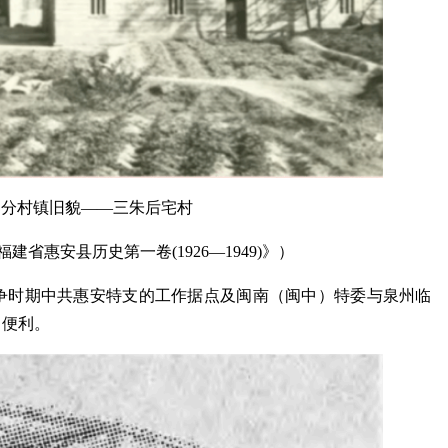
部分村镇旧貌——三朱后宅村
省惠安县历史第一卷(1926—1949)》）
争时期中共惠安特支的工作据点及闽南（闽中）特委与泉州临
了便利。