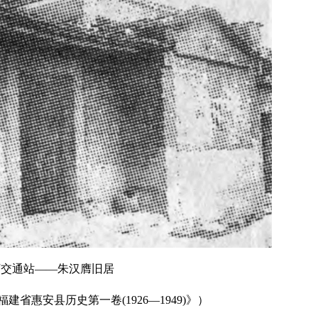
下交通站——朱汉膺旧居
省惠安县历史第一卷(1926—1949)》）