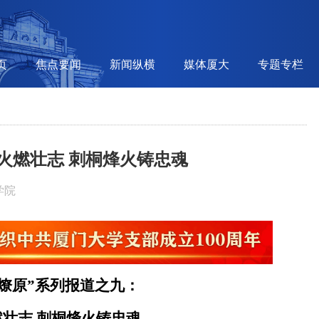
页
焦点要闻
新闻纵横
媒体厦大
专题专栏
火燃壮志 刺桐烽火铸忠魂
学院
燎原”系列报道之九：
壮志 刺桐烽火铸忠魂