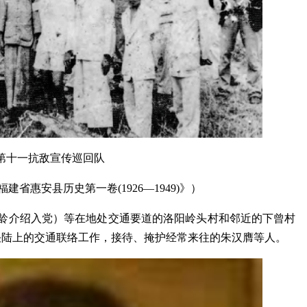
第十一抗敌宣传巡回队
建省惠安县历史第一卷(1926—
1949)》）
林松龄介绍入党）等在地处交通要道的洛阳岭头村和邻近的下曾村
决陆上的交通联络工作，接待、掩护经常来往的朱汉膺等人。