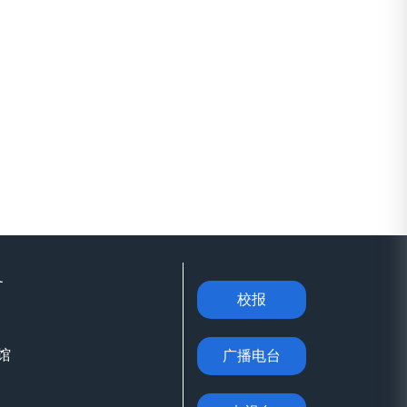
务
校报
馆
广播电台