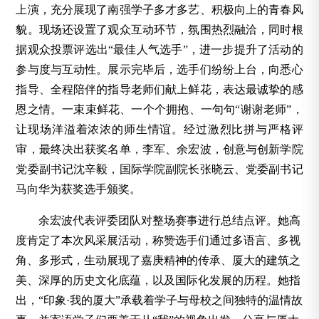
上演，充分展现了南强学子多才多艺、积极向上的青春风
貌。现场还设置了观众互动环节，氛围热烈融洽，同时根
据观众投票评选出“最佳人气选手”，进一步提升了活动的
参与度与互动性。展示完毕后，选手们纷纷上台，向悉心
指导、全程陪伴的指导老师们献上鲜花，表达最诚挚的感
恩之情。一束束鲜花、一个个拥抱、一句句“谢谢老师”，
让现场洋溢着浓浓的师生情谊。经过激烈比拼与严格评
审，最终决出获奖名单，李军、余宏波，创意与创新学院
党委副书记沈辛毅，国际学院副院长张晓云、党委副书记
马向华为获奖选手颁奖。
余宏波代表评委团队对整场赛事进行总结点评。她高
度肯定了本次风采展活动，称赞选手们通过多语言、多视
角、多形式，生动展现了嘉庚精神的传承、厦大的建筑之
美、深厚的历史文化底蕴，以及国际化发展的历程。她指
出，“印象·我的厦大”承载着学子与母校之间独特的温情故