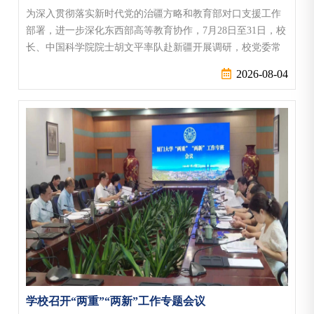
为深入贯彻落实新时代党的治疆方略和教育部对口支援工作
部署，进一步深化东西部高等教育协作，7月28日至31日，校
长、中国科学院院士胡文平率队赴新疆开展调研，校党委常
委、副校长李智勇参加调研。山海同心：深化对口支援协作7
2026-08-04
月29日，胡文平一行来到新疆大学博达校区，实地调研省部
共建碳基能源资源化学与利用国家重点实验室、教育部新疆
高等研究院和中国—中亚教育交流合作中心，举行厦门大学
对口支援新疆大学座谈会。新疆大...
学校召开“两重”“两新”工作专题会议