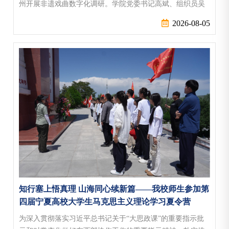
州开展非遗戏曲数字化调研。学院党委书记高斌、组织员吴
艺作为带队老师，戏剧影视系杨惠玲教授、赵春宁教授担任
2026-08-05
学术指导，实践队先后走访泉州市提线木偶戏传承保护中
心、泉州广播电视台、福建省梨园戏传承中心等单位，并延
伸至文旅主管部门与本土科技企业。七天里，实践队共发放
问卷84份、回收78份，深度采访20余...
知行塞上悟真理 山海同心续新篇——我校师生参加第
四届宁夏高校大学生马克思主义理论学习夏令营
为深入贯彻落实习近平总书记关于“大思政课”的重要指示批