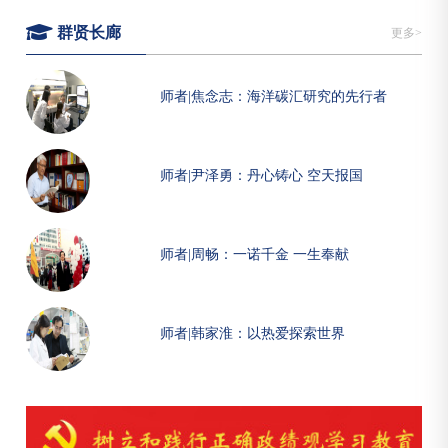
群贤长廊
更多>
师者|焦念志：海洋碳汇研究的先行者
师者|尹泽勇：丹心铸心 空天报国
师者|周畅：一诺千金 一生奉献
师者|韩家淮：以热爱探索世界