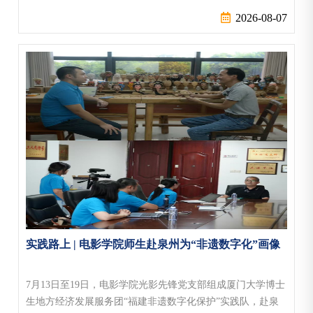
书记伍伟平、王文卿教授、陈鹭真教授，与茂物农业大学
2026-08-07
（IPBUniversity）副校长伊斯坎达尔·西雷加尔
（IskandarZ.Siregar）教授、水生资源管理系主任赫夫尼·埃芬
迪（HefniEffendi）教授，唐格朗县政府
（TangerangRegencyGovernment）领导索马·阿特马贾
（SomaAtmaja）及...
实践路上 | 电影学院师生赴泉州为“非遗数字化”画像
7月13日至19日，电影学院光影先锋党支部组成厦门大学博士
生地方经济发展服务团“福建非遗数字化保护”实践队，赴泉