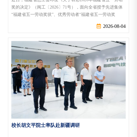
奖的决定》（闽工〔2026〕71号），面向全省授予先进集体
“福建省五一劳动奖状”、优秀劳动者“福建省五一劳动奖
章”，大力弘扬劳模精神、劳动精神、工匠精神，为谱写中国
2026-08-04
式现代化福建篇章凝聚奋进力量。厦门大学一举斩获两项殊
荣：嘉庚创新实验室荣获“2026年福建省五一劳动奖状”，材
料学院张金宝教授荣获“2026年福建省五一劳动奖章”。集体
建功：嘉庚创新实验室荣获“...
校长胡文平院士率队赴新疆调研