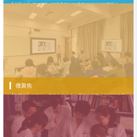
【书香文脉·第40期】 破译厦门地铁播报“恰恰恰”的密码本
【书香文脉·第39期】 “嫁妆”之外：福建省研究院社会科学研究所旧藏一瞥
【书香文脉·第38期】救亡之歌：夏之秋编、陈嘉庚序《民族呼声歌集》
查看更多
微聚焦
【微聚焦】出版社：勇担文化使命，写好出版事业发展新篇章
【微聚焦】后勤集团：聚力高质量服务，用心倾情为师生办实事
【微聚焦】资产经营有限公司：按下改革“快进键”，跑出科转“加速度”