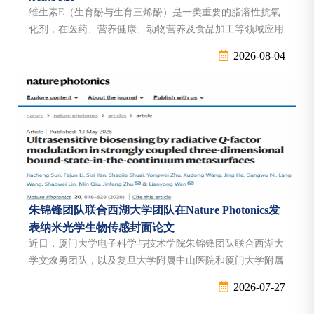
2026-05-13 10:00:15
维生素E（生育酚与生育三烯酚）是一类重要的脂溶性抗氧
翔安校区嘉庚创新实验室3号楼二层报告厅
化剂，在医药、营养健康、动物营养及食品加工等领域应用
广泛。其中，α-生育酚因生物活性最高而成为市场需求主
2026-08-04
体。当前，全球约80%的α-生育酚源于化学合成，而天然提
【ONCE·融界讲堂】第2期：塑造蓝碳信用体系 海洋
取则受限于植物生长周期冗长及分离纯化工艺繁杂等因素。
碳汇交易市场规则与金融治理方案
利用微生物细胞工厂构建绿色、可持续的生物合成路线是极
2026-04-21 15:30:00
具潜力的替代策略，但该领域长期面临生育酚产量较低的瓶
软件园一期元汇楼807
颈。经典的植物源α-生育酚合成途径高...
【ONCE·融界讲堂】第1期：海洋负排放的国际法规
则和司法实践启示
2026-04-08 15:30:40
朱锦锋团队联合西湖大学团队在Nature Photonics发
表纳米光学生物传感封面论文
软件园一期元汇楼807
近日，厦门大学电子科学与技术学院朱锦锋团队联合西湖大
学文燎勇团队，以及复旦大学附属中山医院和厦门大学附属
《人文大讲堂》讲座
第一医院等合作者在纳米光学生物传感领域取得突破性进
2026-07-27
展。相关成果以“UltrasensitivebiosensingbyradiativeQ-
2026-03-05 19:10:06
factormodulationinstronglycoupledthree-dimensionalbound-