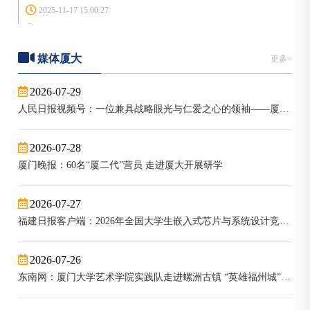
【南强学术讲座】碳金融、技术变革与国家自主贡献
媒体厦大
更多>
2025-11-12 16:30:30
2026-07-29
经济楼C108
人民日报视频号：一位兼具战略眼光与仁爱之心的领袖——厦门大学美籍教授潘维廉眼中的习近平
【南强学术讲座】大学生要学好哲学用好哲学
2026-07-28
厦门晚报：60名“厦二代”营员 走进厦大开展研学
2025-11-04 09:00:58
囊萤楼216
2026-07-27
福建日报客户端：2026年全国大学生嵌入式芯片与系统设计竞赛南部赛区复赛在厦门大学落幕
【南强学术讲座】中华文化主体性的时代构建
2026-07-26
2025-10-27 19:30:54
东南网：厦门大学艺术学院实践队走进螺洲古镇 “英雄福州城”文艺惠民演出奏响校地融合新乐章
囊萤楼302