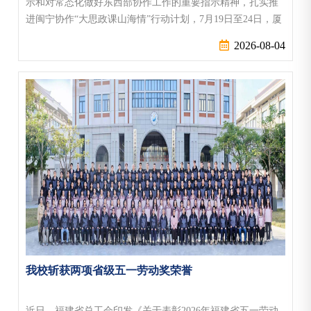
示和对常态化做好东西部协作工作的重要指示精神，扎实推
进闽宁协作“大思政课山海情”行动计划，7月19日至24日，厦
门大学师生代表应邀赴宁，参加第四届宁夏高校大学生马克
2026-08-04
思主义理论学习夏令营，与宁夏多所高校及山东大学师生齐
聚塞上大地，共话使命担当、共续山海情缘。本次夏令营围
绕中国共产党成立105周年、中国工农红军长征胜利90周年、
闽宁协作30年三条主线，将工...
我校斩获两项省级五一劳动奖荣誉
近日，福建省总工会印发《关于表彰2026年福建省五一劳动