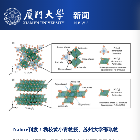
Nature刊发！我校黄小青教授、苏州大学邵琪教授合作开发新型二维四氧化三钴，助力酸性电解水“去贵金属化”