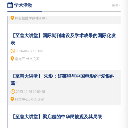
学术活动
翔安校区学武楼A103
state-in-the-continuummetasurfaces”为题发表于
更多>
NaturePhotonics，并入选期刊封面论文。该研究创新性提出
Q调制折射率传感（QMRS）新机制，研制...
【至善大讲堂】国际期刊建设及学术成果的国际化发
表
2026-01-05 16:30:01
南光三 外文之家
【至善大讲堂】 朱影：好莱坞与中国电影的“爱恨纠
葛”
2025-12-26 10:00:46
科艺中心5号会议室
【至善大讲堂】梁启超的中华民族观及其局限
2025-11-17 15:00:27
南光一320