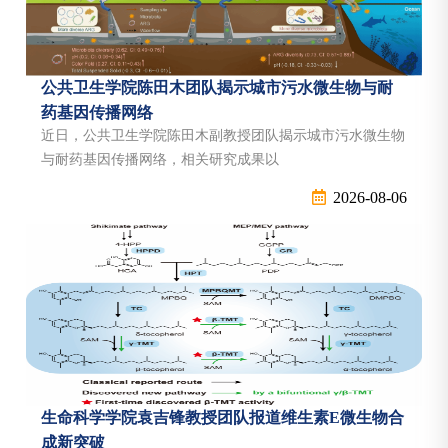
公共卫生学院陈田木团队揭示城市污水微生物与耐
药基因传播网络
近日，公共卫生学院陈田木副教授团队揭示城市污水微生物
与耐药基因传播网络，相关研究成果以
“Citywidemetagenomicsrevealsmicrobialcommunityandresistomedynami
2026-08-06
为题，在线发表于国际权威学术期刊《自然·通讯》
（NatureCommunications）。抗微生物药物耐药性是全球面
临的重大公共卫生挑战之一。城市污水系统连接医院、居民
社区、交通枢纽和污水处理厂，不仅汇集来源复杂的微生
物，也可能成为抗生素耐药基...
【南强学术讲座】Innovation in Electrochemical
生命科学学院袁吉锋教授团队报道维生素E微生物合
technologies for the low carbon energy transition
成新突破