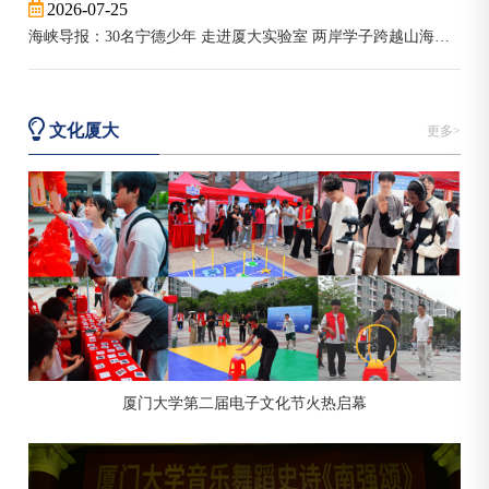
2026-07-25
【至善大讲堂】重释中国现代性：进步史观与其他反
海峡导报：30名宁德少年 走进厦大实验室 两岸学子跨越山海共赴科创之旅 2026年海峡少年科创营圆满收官
乌托邦
2025-10-20 15:00:55
南光一202
文化厦大
更多>
【至善大讲堂】分类分层管理与五理新论
2025-09-01 10:00:19
保欣丽英楼（嘉庚一）404教室
【至善大讲堂】 王德威：写在南方之南
厦门大学第二届电子文化节火热启幕
2025-08-28 19:30:18
南光1号楼101报告厅