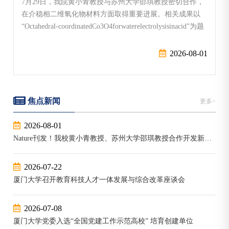
7月29日，我院黄小青教授与苏州大学邵琪教授密切合作，
在介稳相二维氧化物材料方面取得重要进展。相关成果以
“Octahedral-coordinatedCo3O4forwaterelectrolysisinacid”为题
发表在《自然》（Nature）期刊（DOI:10.1038/s41586-026-
10851-7）。传统尖晶石结构四氧化三钴（Co3O4）是酸性
2026-08-01
析氧反应（OER）非贵金属催化剂的代表性材料。其晶体
结构中，八面体（Oh）位点为主要催化活性中心，而四面
体（Td）位点呈现催化惰性。为此，...
焦点新闻
更多>
2026-08-01
Nature刊发！我校黄小青教授、苏州大学邵琪教授合作开发新型二维四氧化三钴，助力酸性电解水“去贵金属化”
2026-07-22
厦门大学召开教育科技人才一体发展与综合改革座谈会
2026-07-08
厦门大学党委入选“全国党建工作示范高校” 培育创建单位