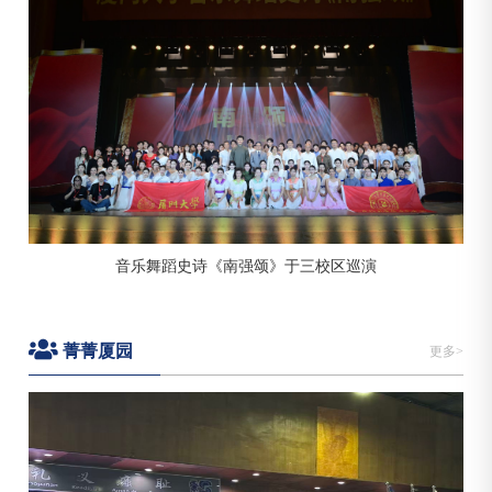
【南强学术讲座】严翼相：韩汉语言关系与起源的多
学科研究
2025-06-20 09:00:25
南光一320会议室
【至善大讲堂】 邴正：中国式现代化的文化文明观
2025-06-19 15:00:08
囊萤楼302会议室
音乐舞蹈史诗《南强颂》于三校区巡演
【群贤大讲堂】徐义刚院士：地球科学对人类文明的
菁菁厦园
贡献
更多>
2025-06-20 15:00:34
翔安校区德旺图书馆1号报告厅